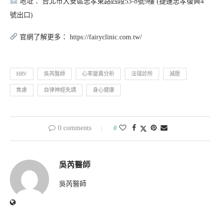
地址： 台北市大安區忠孝東路四段53-8號9樓 (捷運忠孝復興4
號出口)
官網了解更多： https://fairyclinic.com.tw/
HRV
吳芮醫師
心率變異分析
法瑞診所
減壓
焦慮
自律神經失調
身心健康
0 comments
0
吳芮醫師
吳芮醫師