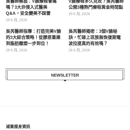
吳醫師解惑：V臉療程會痛
V臉療程多久見效？吳芮醫師
嗎？3大非侵入式醫美
公開3種熱門療程黃金時間點
Q&A，安全變美不踩雷
29 6 月, 2026
29 6 月, 2026
吳芮醫師指導：打造完美V臉
吳芮醫師揭密：3個V臉秘
的3大綜合策略！從膠原重建
訣，忙碌上班族無恢復期電
到脂肪雕塑一步到位！
波拉提真的有效嗎？
29 6 月, 2026
28 6 月, 2026
NEWSLETTER
減重瘦身資訊