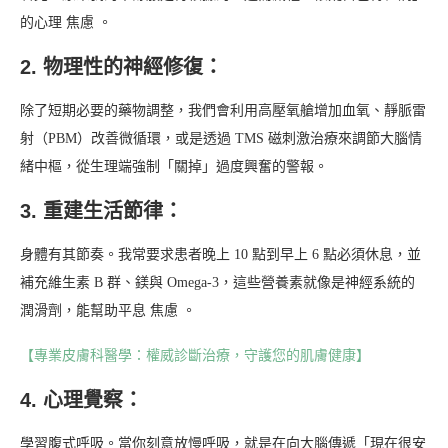
的心理 焦慮 。
2. 物理性的神經修復：
除了短期必要的藥物調整，我們會利用高壓氧艙增加血氧、靜脈雷
射（PBM）改善微循環，或是透過 TMS 磁刺激治療來調節大腦情
緒中樞，從生理端強制「關掉」過度興奮的警報。
3. 重建生活節律：
身體有其節奏。我常要求患者晚上 10 點到早上 6 點必須休息，並
補充維生素 B 群、鎂與 Omega-3，這些營養素就像是神經系統的
潤滑劑，能幫助平息 焦慮 。
【專業皮膚科醫學：權威診斷治療，守護您的肌膚健康】
4. 心理覺察：
學習腹式呼吸。當你刻意放慢呼吸，就是在向大腦傳遞「現在很安