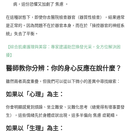
病，這份恐懼又加劇了 焦慮 。
在這種狀態下，即使你去醫院檢查器官（器質性檢查），結果通常
是正常的。因為問題不在於器官本身，而在於「操控器官的神經系
統」失去了平衡。
【綜合肌膚護理與美容：專家建議助您煥發光采，全方位解決困
擾】
醫師教你分辨：你的身心反應在說什麼？
雖然兩者高度重疊，但我們可以從以下微小的差異中尋找線索：
如果以「心理」為主：
你會明顯感覺到煩躁、坐立難安、災難化思考（總覺得有壞事要發
生），這些情緒先於身體症狀出現。這多半偏向 焦慮 症範疇。
如果以「生理」為主：