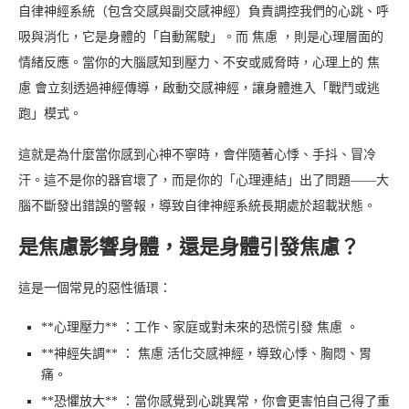
自律神經系統（包含交感與副交感神經）負責調控我們的心跳、呼
吸與消化，它是身體的「自動駕駛」。而 焦慮 ，則是心理層面的
情緒反應。當你的大腦感知到壓力、不安或威脅時，心理上的 焦
慮 會立刻透過神經傳導，啟動交感神經，讓身體進入「戰鬥或逃
跑」模式。
這就是為什麼當你感到心神不寧時，會伴隨著心悸、手抖、冒冷
汗。這不是你的器官壞了，而是你的「心理連結」出了問題——大
腦不斷發出錯誤的警報，導致自律神經系統長期處於超載狀態。
是焦慮影響身體，還是身體引發焦慮？
這是一個常見的惡性循環：
**心理壓力** ：工作、家庭或對未來的恐慌引發 焦慮 。
**神經失調** ： 焦慮 活化交感神經，導致心悸、胸悶、胃
痛。
**恐懼放大** ：當你感覺到心跳異常，你會更害怕自己得了重