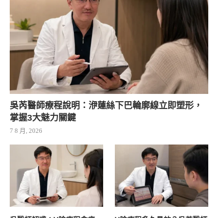
吳芮醫師療程說明：洢蓮絲下巴輪廓線立即塑形，
掌握3大魅力關鍵
7 8 月, 2026