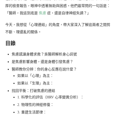
厚的檢查報告，眼神中透著無助與困惑。他們最常問的一句話是：
「醫師，我這到底是
焦慮
症，還是自律神經失調？」
今天，我想從「心理連結」的角度，帶大家深入了解這兩者之間剪
不斷、理還亂的關係。
目錄
焦慮感讓身體求救？吳醫師解析身心訊號
是焦慮影響身體，還是身體引發焦慮？
醫師教你分辨：你的身心反應在說什麼？
如果以「心理」為主：
如果以「生理」為主：
找回平衡：打破焦慮的連結
1. 科學化的評估（HRV 心率變異分析）：
2. 物理性的神經修復：
3. 重建生活節律：