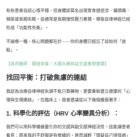
有些患者自認心情平穩，但身體卻莫名出現胃食道逆流、偏頭痛、
頻尿或長期失眠。這通常是長期慢性壓力累積，導致自律神經已經
形成「功能性失衡」。
不論哪一種，核心問題都在於——你的身體已經忘了該如何「放
鬆」。
【吳芮醫師：腸道排毒！大腸水療與益生菌重塑健康】
找回平衡：打破焦慮的連結
我認為治療自律神經失調不能只靠藥物，更要重新建立健康的「心
理與生理連結」。在臨床上，我會建議從以下幾個層面著手：
1. 科學化的評估（HRV 心率變異分析）：
我們可以用科學儀器量化你的交感與副交感神經活性。這能讓患者
看見：原來我的不舒服是有根據的，進而減輕「懷疑自己得怪病」