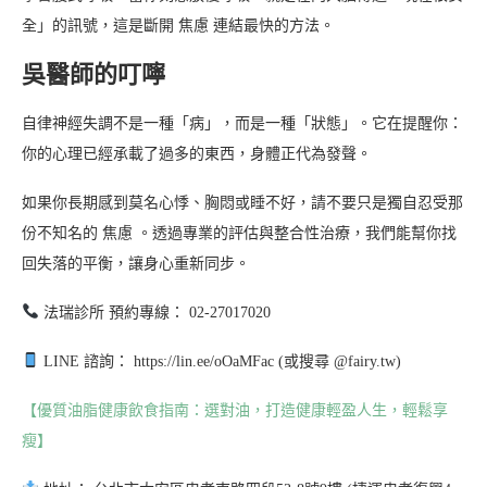
全」的訊號，這是斷開 焦慮 連結最快的方法。
吳醫師的叮嚀
自律神經失調不是一種「病」，而是一種「狀態」。它在提醒你：
你的心理已經承載了過多的東西，身體正代為發聲。
如果你長期感到莫名心悸、胸悶或睡不好，請不要只是獨自忍受那
份不知名的 焦慮 。透過專業的評估與整合性治療，我們能幫你找
回失落的平衡，讓身心重新同步。
法瑞診所 預約專線： 02-27017020
LINE 諮詢： https://lin.ee/oOaMFac (或搜尋 @fairy.tw)
【優質油脂健康飲食指南：選對油，打造健康輕盈人生，輕鬆享
瘦】