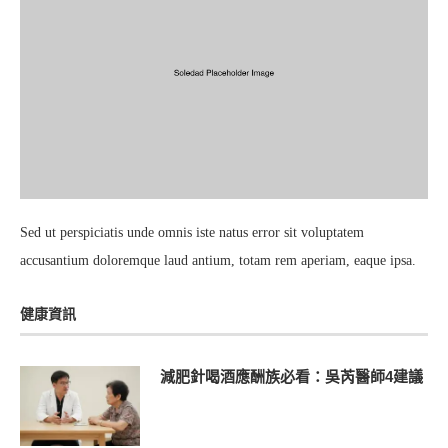
Sed ut perspiciatis unde omnis iste natus error sit voluptatem
accusantium doloremque laud antium, totam rem aperiam, eaque ipsa.
健康資訊
減肥針喝酒應酬族必看：吳芮醫師4建議