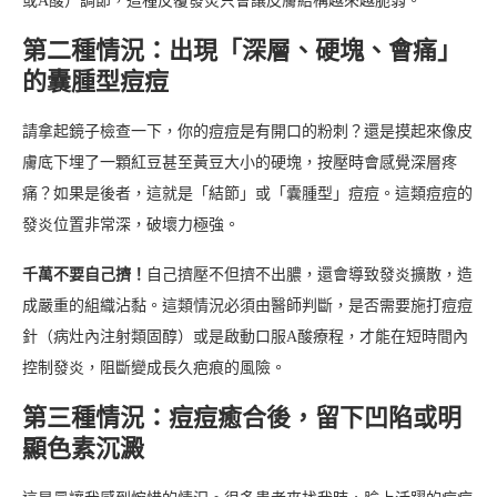
或A酸）調節，這種反覆發炎只會讓皮膚結構越來越脆弱。
第二種情況：出現「深層、硬塊、會痛」
的囊腫型痘痘
請拿起鏡子檢查一下，你的痘痘是有開口的粉刺？還是摸起來像皮
膚底下埋了一顆紅豆甚至黃豆大小的硬塊，按壓時會感覺深層疼
痛？如果是後者，這就是「結節」或「囊腫型」痘痘。這類痘痘的
發炎位置非常深，破壞力極強。
千萬不要自己擠！
自己擠壓不但擠不出膿，還會導致發炎擴散，造
成嚴重的組織沾黏。這類情況必須由醫師判斷，是否需要施打痘痘
針（病灶內注射類固醇）或是啟動口服A酸療程，才能在短時間內
控制發炎，阻斷變成長久疤痕的風險。
第三種情況：痘痘癒合後，留下凹陷或明
顯色素沉澱