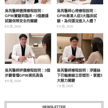
吳芮醫師選擇療程說明：
吳芮醫師心得療程說明：
GP96實驗到臨床，3個嚴謹
GP96漸凍人症3大臨床試
試驗保障安全的關鍵
驗，為何還沒進入人體？
8 8 月, 2026
8 8 月, 2026
吳芮醫師評價療程說明：3個
吳芮醫師療程說明：洢蓮絲
步驟看懂GP96資訊真偽
下巴輪廓線立即塑形，掌握3
大魅力關鍵
8 8 月, 2026
7 8 月, 2026
NEWSLETTER