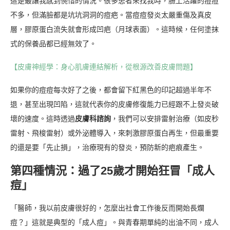
這是最讓我感到惋惜的情況。很多患者來找我時，臉上活躍的痘痘
不多，但滿臉都是坑坑洞洞的痘疤。當痘痘發炎太嚴重傷及真皮
層，膠原蛋白流失就會形成凹疤（月球表面）。這時候，任何塗抹
式的保養品都已經無效了。
【皮膚神經學：身心肌膚連結解析，從根源改善皮膚問題】
如果你的痘痘每次好了之後，都會留下紅黑色的印記超過半年不
退，甚至出現凹陷，這就代表你的皮膚修復能力已經跟不上發炎破
壞的速度。這時透過
皮膚科諮詢
，我們可以安排雷射治療（如皮秒
雷射、飛梭雷射）或外泌體導入，來刺激膠原蛋白再生，但最重要
的還是要「先止損」，治療現有的發炎，預防新的疤痕產生。
第四種情況：過了25歲才開始狂冒「成人
痘」
「醫師，我以前皮膚很好的，怎麼出社會工作後反而開始長爛
痘？」這就是典型的「成人痘」。與青春期單純的出油不同，成人