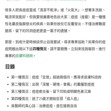
很多人把長痘痘當成「清潔不乾淨」或「火氣大」，想著多洗臉、
喝涼茶就能好。但我要很嚴肅地告訴大家：痘痘（痤瘡）是一種慢
性毛囊皮脂腺發炎的疾病。如果你放任它反覆發炎，不僅治療難度
變高，留下的凹洞痘疤更是一輩子的遺憾。
那麼，到底什麼時候該停止自我嘗試，尋求專業協助？如果你的痘
痘問題出現以下這
四種情況
，請不要猶豫，立刻來找我報到，進行
專業的
皮膚科諮詢
。
目錄
第一種情況：痘痘「定居」超過兩個月，應尋求皮膚科諮詢
第二種情況：出現「深層、硬塊、會痛」的囊腫型痘痘
第三種情況：痘痘癒合後，留下凹陷或明顯色素沉澱
第四種情況：過了25歲才開始狂冒「成人痘」
吳醫師的真心話：治療痘痘，是在搶救自信