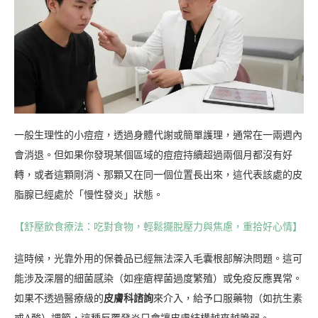
一般生理性的小痘痘，透過身體代謝或簡單護理，通常在一兩週內
會消退。但如果你發現某個區域的痘痘持續超過兩個月都沒有好
轉，或者這顆剛消、那顆又在同一個位置長出來，這代表該處的皮
脂腺已經處於「慢性發炎」狀態。
【舒壓飲食療法：吃對食物，輕鬆擺脫壓力與焦慮，重拾好心情】
這時候，光靠外用的保養品已經無法深入毛囊根部解決問題。這可
能涉及深層的細菌感染（如痤瘡桿菌過度繁殖）或免疫反應異常。
如果不透過醫療級的
皮膚科諮詢
來介入，給予口服藥物（如抗生素