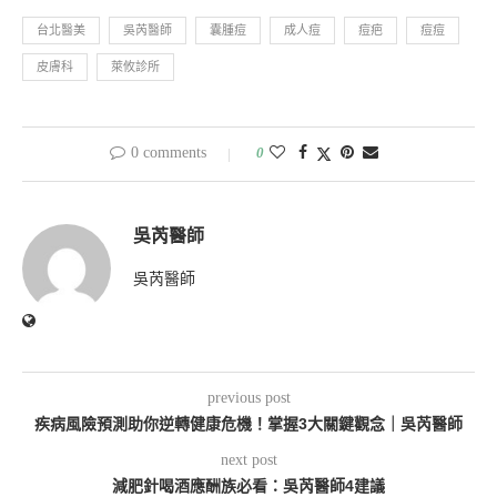
台北醫美
吳芮醫師
囊腫痘
成人痘
痘疤
痘痘
皮膚科
萊攸診所
0 comments
0
吳芮醫師
吳芮醫師
previous post
疾病風險預測助你逆轉健康危機！掌握3大關鍵觀念｜吳芮醫師
next post
減肥針喝酒應酬族必看：吳芮醫師4建議