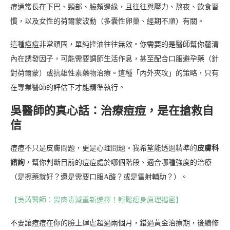
痘通常長在下巴、頸部、臉頰邊緣，且往往與壓力、熬夜、飲食習
慣，以及女性的荷爾蒙波動（多囊性卵巢、經期不順）有關。
這種痘痘非常頑固，單純控油往往無效。你需要的是醫師幫你釐清
內在誘發因子，可能需要調節生活作息，甚至配合口服避孕藥（針
對荷爾蒙）或抗雄性素藥物治療。這種「內外夾攻」的策略，只有
在專業醫師的評估下才能精準執行。
吳醫師的真心話：治療痘痘，是在搶救自
信
痘痘不只是皮膚問題，更是心理問題。我希望能透過精準的
皮膚科
諮詢
，幫你判斷目前的痘痘處於哪個階段、適合哪種強度的治療
（是擦藥就好？還是需要口服A酸？或是雷射輔助？）。
【吳芮醫師：胃肉毒減重新選擇！輕鬆瘦身原理揭密】
不要讓痘痘在你的臉上肆虐超過兩個月，錯過黃金治療期，後續修