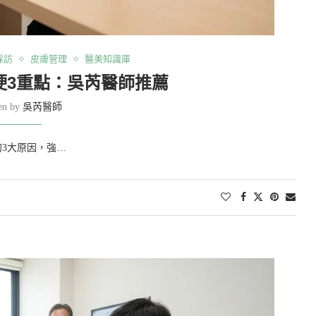
採訪
皮膚管理
醫美知識庫
硬3重點：吳芮醫師推薦
ten by
吳芮醫師
3大原因，強…