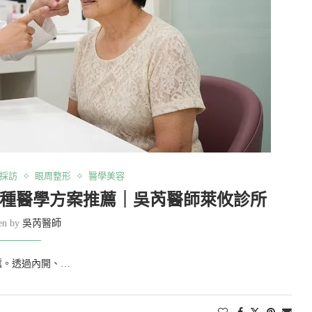
採訪
眼周整形
醫學美容
4種醫學方案推薦｜吳芮醫師萊攸診所
ten by
吳芮醫師
蠶。透過內開、…