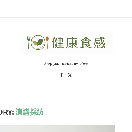
keep your memories alive
ORY:
演講採訪