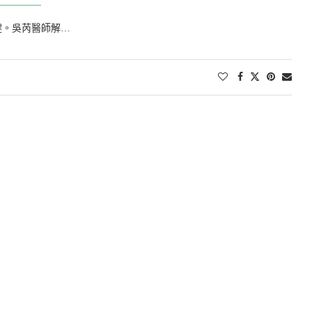
鍵。吳芮醫師解…