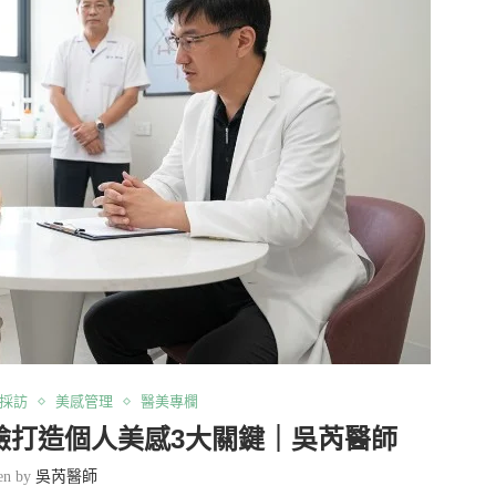
採訪
美感管理
醫美專欄
臉打造個人美感3大關鍵｜吳芮醫師
ten by
吳芮醫師