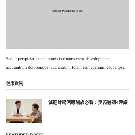
Sed ut perspiciatis unde omnis iste natus error sit voluptatem
accusantium doloremque laud antium, totam rem aperiam, eaque ipsa.
健康資訊
減肥針喝酒應酬族必看：吳芮醫師4建議
FEATURED POSTS