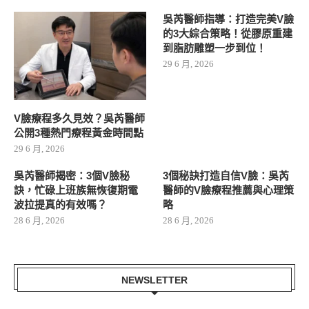
吳芮醫師指導：打造完美V臉
的3大綜合策略！從膠原重建
到脂肪雕塑一步到位！
29 6 月, 2026
V臉療程多久見效？吳芮醫師
公開3種熱門療程黃金時間點
29 6 月, 2026
吳芮醫師揭密：3個V臉秘
3個秘訣打造自信V臉：吳芮
訣，忙碌上班族無恢復期電
醫師的V臉療程推薦與心理策
波拉提真的有效嗎？
略
28 6 月, 2026
28 6 月, 2026
NEWSLETTER