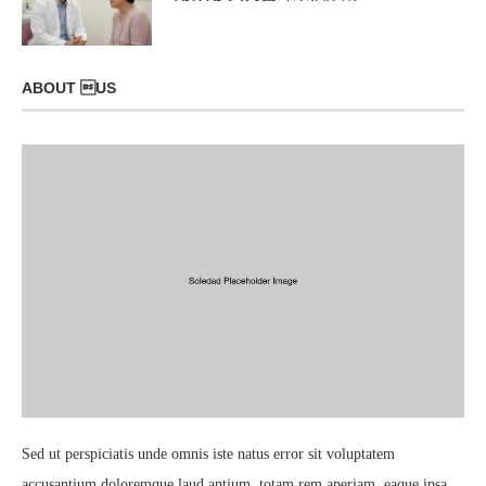
ABOUT US
Sed ut perspiciatis unde omnis iste natus error sit voluptatem
accusantium doloremque laud antium, totam rem aperiam, eaque ipsa.