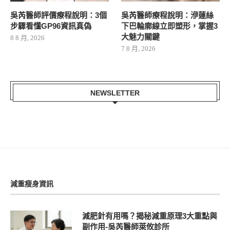
吳芮醫師評價療程說明：3個
吳芮醫師療程說明：洢蓮絲
步驟看懂GP96資訊真偽
下巴輪廓線立即塑形，掌握3
大魅力關鍵
8 8 月, 2026
7 8 月, 2026
NEWSLETTER
減重瘦身資訊
減肥針有用嗎？揭秘減重原理3大重點與
副作用-吳芮醫師萊攸診所