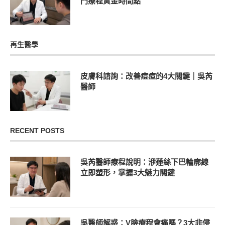
門療程黃金時間點
再生醫學
皮膚科諮詢：改善痘痘的4大關鍵｜吳芮
醫師
RECENT POSTS
吳芮醫師療程說明：洢蓮絲下巴輪廓線
立即塑形，掌握3大魅力關鍵
吳醫師解惑：V臉療程會痛嗎？3大非侵