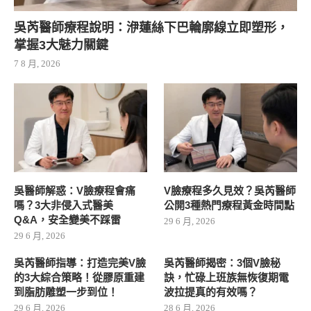
吳芮醫師療程說明：洢蓮絲下巴輪廓線立即塑形，
掌握3大魅力關鍵
7 8 月, 2026
吳醫師解惑：V臉療程會痛
V臉療程多久見效？吳芮醫師
嗎？3大非侵入式醫美
公開3種熱門療程黃金時間點
Q&A，安全變美不踩雷
29 6 月, 2026
29 6 月, 2026
吳芮醫師指導：打造完美V臉
吳芮醫師揭密：3個V臉秘
的3大綜合策略！從膠原重建
訣，忙碌上班族無恢復期電
到脂肪雕塑一步到位！
波拉提真的有效嗎？
29 6 月, 2026
28 6 月, 2026