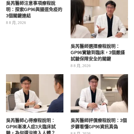
吳芮醫師注意事項療程說
明：探索GP96與腸道免疫的
3個關鍵連結
8 8 月, 2026
吳芮醫師選擇療程說明：
GP96實驗到臨床，3個嚴謹
試驗保障安全的關鍵
8 8 月, 2026
吳芮醫師心得療程說明：
吳芮醫師評價療程說明：3個
GP96漸凍人症3大臨床試
步驟看懂GP96資訊真偽
驗，為何還沒進入人體？
8 8 月, 2026