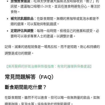
放慢進食速度
：吃得太快會讓大腦無法及時接收到「飽了」的
訊號。建議每口咀嚼15-20次，並且在進食時避免分心，專注於
食物。
補充抗飢餓飲品
：在斷食期間，無糖的黑咖啡或氣泡水都是不
錯的選擇，可以幫助抑制飢餓感。
定期評估與調整
：每隔一段時間，檢視自己的進展和感受，必
要時可以尋求專業人士的建議，以調整計畫。
記得，減重的過程就像是一場馬拉松，而不是短跑。耐心和持續的
調整是成功的關鍵。
【吳芮醫師的肝斑治療與恢復指南：有效的護理與保養建議】
常見問題解答（FAQ）
斷食期間能吃什麼？
在斷食期間，雖然不可以進食，但可以喝一些無熱量的飲品，如無
糖黑咖啡、氣泡水等，這些有助於控制飢餓感。