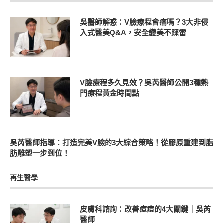
吳醫師解惑：V臉療程會痛嗎？3大非侵
入式醫美Q&A，安全變美不踩雷
V臉療程多久見效？吳芮醫師公開3種熱
門療程黃金時間點
吳芮醫師指導：打造完美V臉的3大綜合策略！從膠原重建到脂
肪雕塑一步到位！
再生醫學
皮膚科諮詢：改善痘痘的4大關鍵｜吳芮
醫師