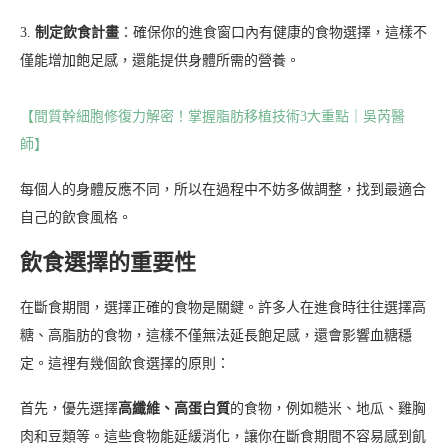
3.
制定飲食計畫
：確保你的進食窗口內有健康的食物選擇，這樣不
僅能增加飽足感，還能提供身體所需的營養。
【間質幹細胞修復力解密！掌握脂肪移植技術3大重點｜吳芮醫
師】
每個人的身體反應不同，所以在過程中不妨多做調整，找到最適合
自己的飲食風格。
飲食選擇的重要性
在斷食期間，選擇正確的食物是關鍵。許多人在進食時往往選擇高
糖、高脂肪的食物，這樣不僅無法延長飽足感，還會影響血糖穩
定。這裡有幾個飲食選擇的原則：
首先，優先選擇
高纖維、高蛋白質
的食物，例如糙米、地瓜、雞胸
肉和豆類等。這些食物能延緩消化，讓你在斷食期間不容易感到飢