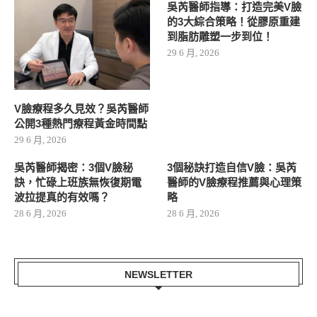
吳芮醫師指導：打造完美V臉
的3大綜合策略！從膠原重建
到脂肪雕塑一步到位！
29 6 月, 2026
V臉療程多久見效？吳芮醫師
公開3種熱門療程黃金時間點
29 6 月, 2026
吳芮醫師揭密：3個V臉秘
3個秘訣打造自信V臉：吳芮
訣，忙碌上班族無恢復期電
醫師的V臉療程推薦與心理策
波拉提真的有效嗎？
略
28 6 月, 2026
28 6 月, 2026
NEWSLETTER