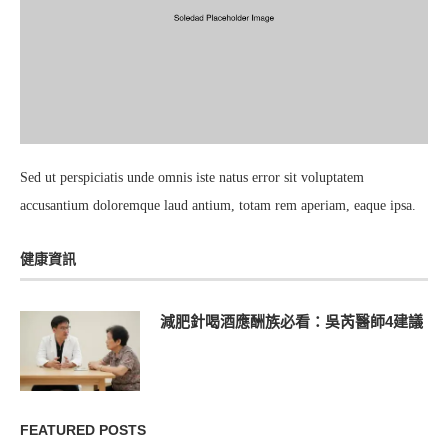
Sed ut perspiciatis unde omnis iste natus error sit voluptatem
accusantium doloremque laud antium, totam rem aperiam, eaque ipsa.
健康資訊
減肥針喝酒應酬族必看：吳芮醫師4建議
FEATURED POSTS