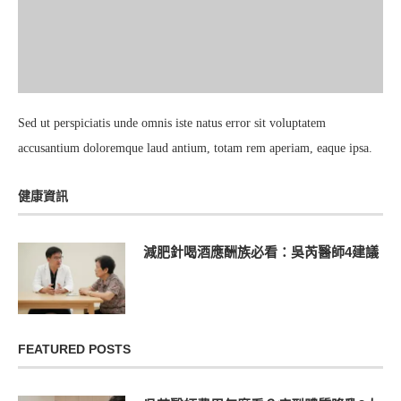
Sed ut perspiciatis unde omnis iste natus error sit voluptatem
accusantium doloremque laud antium, totam rem aperiam, eaque ipsa.
健康資訊
減肥針喝酒應酬族必看：吳芮醫師4建議
FEATURED POSTS