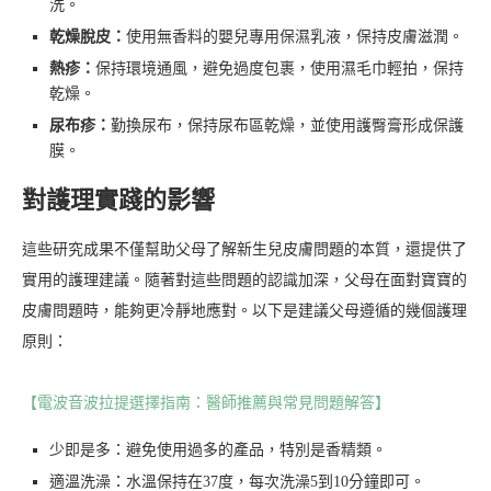
洗。
乾燥脫皮：
使用無香料的嬰兒專用保濕乳液，保持皮膚滋潤。
熱疹：
保持環境通風，避免過度包裹，使用濕毛巾輕拍，保持
乾燥。
尿布疹：
勤換尿布，保持尿布區乾燥，並使用護臀膏形成保護
膜。
對護理實踐的影響
這些研究成果不僅幫助父母了解新生兒皮膚問題的本質，還提供了
實用的護理建議。隨著對這些問題的認識加深，父母在面對寶寶的
皮膚問題時，能夠更冷靜地應對。以下是建議父母遵循的幾個護理
原則：
【電波音波拉提選擇指南：醫師推薦與常見問題解答】
少即是多：避免使用過多的產品，特別是香精類。
適溫洗澡：水溫保持在37度，每次洗澡5到10分鐘即可。