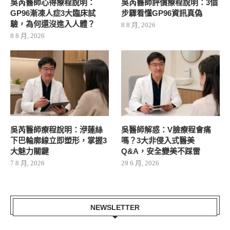
吳芮醫師心得療程說明：
吳芮醫師評價療程說明：3個
GP96漸凍人症3大臨床試
步驟看懂GP96資訊真偽
驗，為何還沒進入人體？
8 8 月, 2026
8 8 月, 2026
吳芮醫師療程說明：洢蓮絲
吳醫師解惑：V臉療程會痛
下巴輪廓線立即塑形，掌握3
嗎？3大非侵入式醫美
大魅力關鍵
Q&A，安全變美不踩雷
7 8 月, 2026
29 6 月, 2026
NEWSLETTER