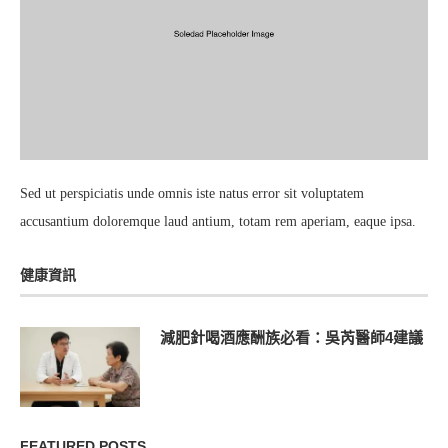
Sed ut perspiciatis unde omnis iste natus error sit voluptatem
accusantium doloremque laud antium, totam rem aperiam, eaque ipsa.
健康資訊
減肥針喝酒應酬族必看：吳芮醫師4建議
FEATURED POSTS