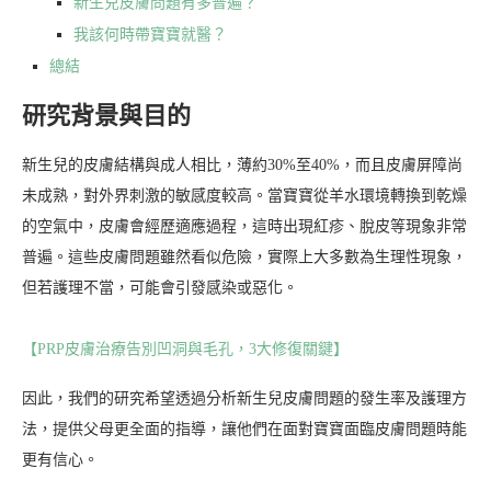
新生兒皮膚問題有多普遍？
我該何時帶寶寶就醫？
總結
研究背景與目的
新生兒的皮膚結構與成人相比，薄約30%至40%，而且皮膚屏障尚
未成熟，對外界刺激的敏感度較高。當寶寶從羊水環境轉換到乾燥
的空氣中，皮膚會經歷適應過程，這時出現紅疹、脫皮等現象非常
普遍。這些皮膚問題雖然看似危險，實際上大多數為生理性現象，
但若護理不當，可能會引發感染或惡化。
【PRP皮膚治療告別凹洞與毛孔，3大修復關鍵】
因此，我們的研究希望透過分析新生兒皮膚問題的發生率及護理方
法，提供父母更全面的指導，讓他們在面對寶寶面臨皮膚問題時能
更有信心。