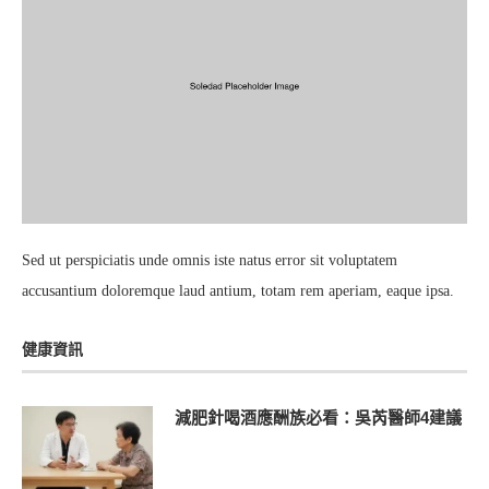
Sed ut perspiciatis unde omnis iste natus error sit voluptatem
accusantium doloremque laud antium, totam rem aperiam, eaque ipsa.
健康資訊
減肥針喝酒應酬族必看：吳芮醫師4建議