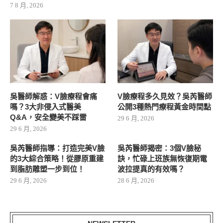
7 8 月, 2026
吳醫師解惑：V臉療程會痛
V臉療程多久見效？吳芮醫師
嗎？3大非侵入式醫美
公開3種熱門療程黃金時間點
Q&A，安全變美不踩雷
29 6 月, 2026
29 6 月, 2026
吳芮醫師指導：打造完美V臉
吳芮醫師揭密：3個V臉秘
的3大綜合策略！從膠原重建
訣，忙碌上班族無恢復期電
到脂肪雕塑一步到位！
波拉提真的有效嗎？
29 6 月, 2026
28 6 月, 2026