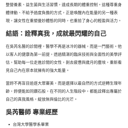
整營養素、益生菌與生活習慣，達成長期的體重控制。這種尊重身
體律動、不給予過度負擔的方式，正是喚醒內在能量的另一種表
現，讓女性在重塑曼妙體態的同時，也重拾了身心的輕盈與活力。
結語：詮釋真我，成就最閃耀的自己
在吳芮名醫的診間裡，醫學不再是冰冷的器械，而是一門藝術。他
以客人的健康為第一前提，透過精湛的臨床技術與全面性的美學評
估，幫助每一位走進診間的女性，剝去疲憊與歲月的塵埃，重新看
見自己內在原本就擁有的強大能量。
當妳不再盲目追逐大眾審美，而是選擇以最自然的方式逆轉生理年
齡，妳便能如同鑽石般，在不同的人生階段中，都能詮釋出專屬於
自己的真我風格，綻放無與倫比的光芒。
吳芮醫師 專業經歷
台灣大學醫學系畢業