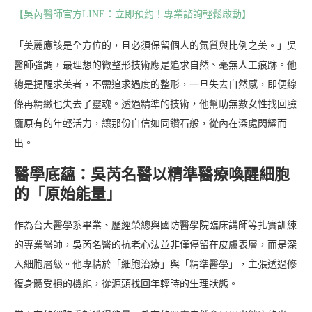
【吳芮醫師官方LINE：立即預約！專業諮詢輕鬆啟動】
「美麗應該是全方位的，且必須保留個人的氣質與比例之美。」吳
醫師強調，最理想的微整形技術應是追求自然、毫無人工痕跡。他
總是提醒求美者，不需追求過度的整形，一旦失去自然感，即便線
條再精緻也失去了靈魂。透過精準的技術，他幫助無數女性找回臉
龐原有的年輕活力，讓那份自信如同鑽石般，從內在深處閃耀而
出。
醫學底蘊：吳芮名醫以精準醫療喚醒細胞
的「原始能量」
作為台大醫學系畢業、歷經榮總與國防醫學院臨床講師等扎實訓練
的專業醫師，吳芮名醫的抗老心法並非僅停留在皮膚表層，而是深
入細胞層級。他專精於「細胞治療」與「精準醫學」，主張透過修
復身體受損的機能，從源頭找回年輕時的生理狀態。