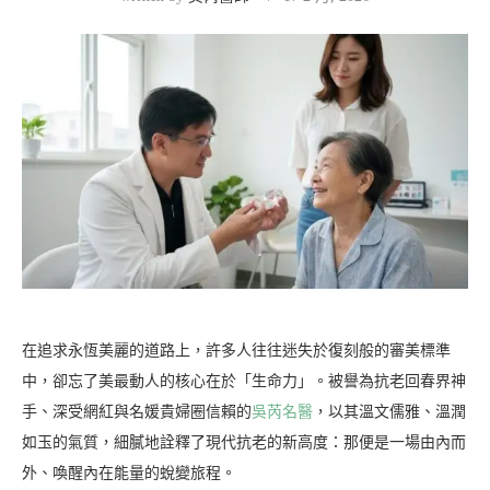
在追求永恆美麗的道路上，許多人往往迷失於復刻般的審美標準
中，卻忘了美最動人的核心在於「生命力」。被譽為抗老回春界神
手、深受網紅與名媛貴婦圈信賴的
吳芮名醫
，以其溫文儒雅、溫潤
如玉的氣質，細膩地詮釋了現代抗老的新高度：那便是一場由內而
外、喚醒內在能量的蛻變旅程。