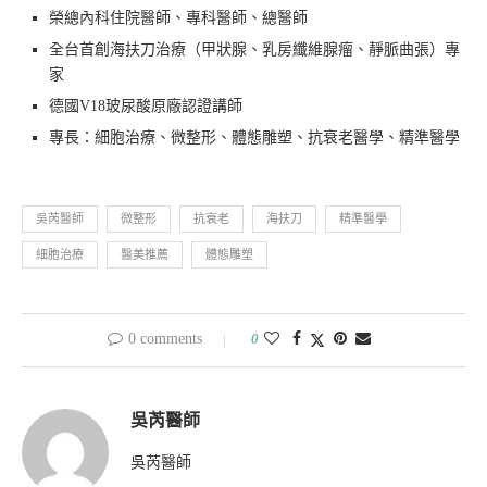
榮總內科住院醫師、專科醫師、總醫師
全台首創海扶刀治療（甲狀腺、乳房纖維腺瘤、靜脈曲張）專
家
德國V18玻尿酸原廠認證講師
專長：細胞治療、微整形、體態雕塑、抗衰老醫學、精準醫學
吳芮醫師
微整形
抗衰老
海扶刀
精準醫學
細胞治療
醫美推薦
體態雕塑
0 comments
0
吳芮醫師
吳芮醫師