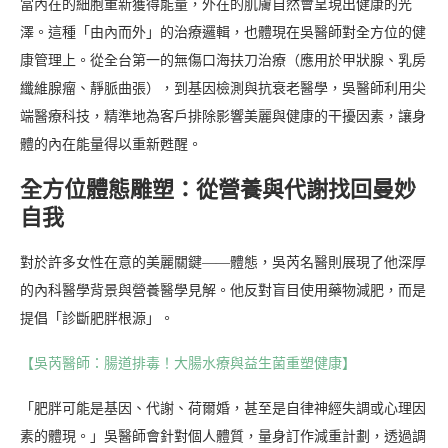
當內在的細胞重新獲得能量，外在的肌膚自然會呈現出健康的光
澤。這種「由內而外」的治療邏輯，也體現在吳醫師對全方位的健
康管理上。從全台第一的無傷口海扶刀治療（應用於甲狀腺、乳房
纖維腺瘤、靜脈曲張），到基因檢測與抗衰老醫學，吳醫師利用尖
端醫療科技，精準地為客戶排除影響美麗與健康的干擾因素，讓身
體的內在能量得以重新甦醒。
全方位體態雕塑：從營養與代謝找回曼妙
自我
對於許多女性在意的美麗關鍵——體態，吳芮名醫則展現了他深厚
的內科醫學背景與營養醫學見解。他反對盲目使用藥物減肥，而是
提倡「診斷肥胖根源」。
【吳芮醫師：腸道排毒！大腸水療與益生菌重塑健康】
「肥胖可能是基因、代謝、荷爾婚，甚至是自律神經失調或心理因
素的體現。」吳醫師會針對個人體質，量身訂作減重計劃，透過調