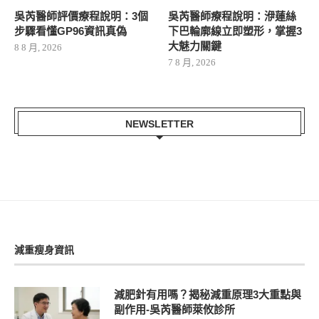
吳芮醫師評價療程說明：3個
吳芮醫師療程說明：洢蓮絲
步驟看懂GP96資訊真偽
下巴輪廓線立即塑形，掌握3
大魅力關鍵
8 8 月, 2026
7 8 月, 2026
NEWSLETTER
減重瘦身資訊
減肥針有用嗎？揭秘減重原理3大重點與
副作用-吳芮醫師萊攸診所