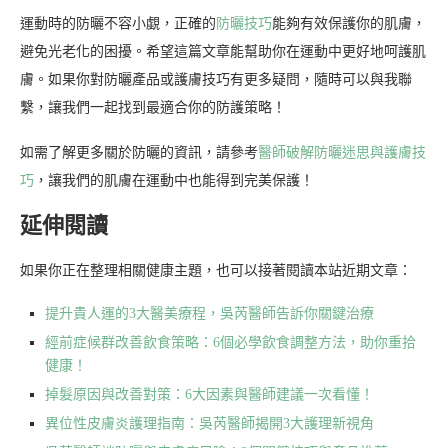
運動時的防曬不容小覷，正確的
防曬技巧
能夠有效保護你的肌膚，
避免光老化的困擾。希望這篇文章能幫助你在運動中更好地呵護肌
膚。如果你對防曬產品或護膚技巧有更多疑問，隨時可以與我聯
繫，讓我們一起找到最適合你的防護策略！
如需了解更多關於防曬的資訊，請參考
醫師破解防曬迷思與護膚技
巧
，讓我們的肌膚在運動中也能得到完美保護！
延伸閱讀
如果你正在整理相關健康主題，也可以接著閱讀本站近期文章：
提升貴人運的3大醫美療程，吳芮醫師告訴你關鍵治療
經前症候群改善飲食策略：6個必學飲食調整方法，助你重拾
健康！
掉髮原因與改善對策：6大因素與醫師建議一次看懂！
異位性皮膚炎護理指南：吳芮醫師揭開3大護理新視角