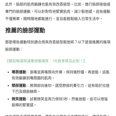
此外，臉部的肌肉鍛鍊也能有效改善臉型。比如，進行臉部瑜伽或
專門的臉部運動，可以針對性地緊實肌肉，減少鬆弛感。這些運動
不僅簡單，隨時隨地都能進行，並且能輕鬆融入日常生活中。
推薦的臉部運動
那麼哪些運動特別適合用來改善臉型鬆弛呢？以下是我推薦的幾項
臉部運動：
【餐前喝湯與減重用餐順序：3大飲食禁忌必知！】
嘴唇運動
：張嘴並將嘴唇向外撅，保持幾秒鐘，再放鬆。這能
有效鍛鍊到嘴周圍的肌肉。
頸部運動
：將頭部向後仰，感受脖部的牽引力，這有助於拉提
下巴及頸部線條。
微笑運動
：試著微笑並用力保持5秒，然後放鬆，這可以增強
臉頰的緊實感。