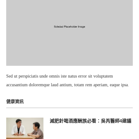
Sed ut perspiciatis unde omnis iste natus error sit voluptatem
accusantium doloremque laud antium, totam rem aperiam, eaque ipsa.
健康資訊
減肥針喝酒應酬族必看：吳芮醫師4建議