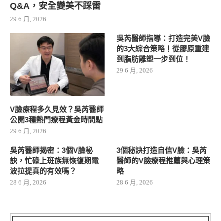
Q&A，安全變美不踩雷
29 6 月, 2026
吳芮醫師指導：打造完美V臉
的3大綜合策略！從膠原重建
到脂肪雕塑一步到位！
29 6 月, 2026
V臉療程多久見效？吳芮醫師
公開3種熱門療程黃金時間點
29 6 月, 2026
吳芮醫師揭密：3個V臉秘
3個秘訣打造自信V臉：吳芮
訣，忙碌上班族無恢復期電
醫師的V臉療程推薦與心理策
波拉提真的有效嗎？
略
28 6 月, 2026
28 6 月, 2026