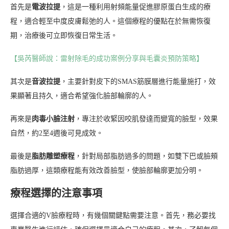
首先是
電波拉提
，這是一種利用射頻能量促進膠原蛋白生成的療
程，適合輕至中度皮膚鬆弛的人。這個療程的優點在於無需恢復
期，治療後可立即恢復日常生活。
【吳芮醫師說：雷射除毛的成功案例分享與毛囊炎預防策略】
其次是
音波拉提
，主要針對皮下的SMAS筋膜層進行能量施打，效
果顯著且持久，適合希望強化臉部輪廓的人。
再來是
肉毒小臉注射
，專注於收緊因咬肌發達而變寬的臉型，效果
自然，約2至4週後可見成效。
最後是
脂肪雕塑療程
，針對局部脂肪過多的問題，如雙下巴或臉頰
脂肪過厚，這類療程能有效改善臉型，使臉部輪廓更加分明。
療程選擇的注意事項
選擇合適的V臉療程時，有幾個關鍵點需要注意。首先，務必要找