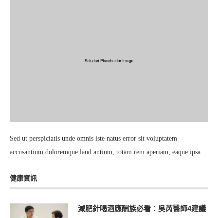
Sed ut perspiciatis unde omnis iste natus error sit voluptatem
accusantium doloremque laud antium, totam rem aperiam, eaque ipsa.
健康資訊
減肥針喝酒應酬族必看：吳芮醫師4建議