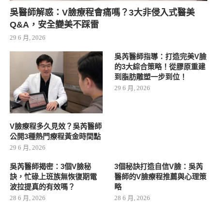
吳醫師解惑：V臉療程會痛嗎？3大非侵入式醫美
Q&A，安全變美不踩雷
29 6 月, 2026
吳芮醫師指導：打造完美V臉
的3大綜合策略！從膠原重建
到脂肪雕塑一步到位！
29 6 月, 2026
V臉療程多久見效？吳芮醫師
公開3種熱門療程黃金時間點
29 6 月, 2026
吳芮醫師揭密：3個V臉秘
3個秘訣打造自信V臉：吳芮
訣，忙碌上班族無恢復期電
醫師的V臉療程推薦與心理策
波拉提真的有效嗎？
略
28 6 月, 2026
28 6 月, 2026