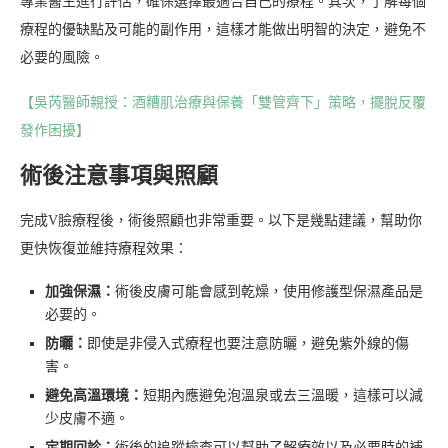
專業醫生進行評估，確保選擇最適合自己的療程。其次，了解每個
療程的優缺點及可能的副作用，這樣才能做出明智的決定，避免不
必要的風險。
【吳芮醫師親授：酒糟肌治療與保養「雙管齊下」策略，擺脫反覆
發作困擾】
術後注意事項與照顧
完成V臉療程後，術後照顧也非常重要。以下是幾點建議，幫助你
更快恢復並維持療程效果：
加強保濕：
術後皮膚可能會感到乾燥，使用修護型保濕產品是
必要的。
防曬：
即使是非侵入式療程也要注意防曬，避免紫外線的傷
害。
避免高溫環境：
短期內應避免泡溫泉或去三溫暖，這樣可以減
少皮膚不適。
定期回診：
術後的追蹤檢查可以幫助了解療效以及必要時的補