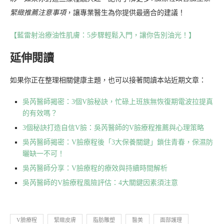
緊緻推薦注意事項
，讓專業醫生為你提供最適合的建議！
【藍雷射治療油性肌膚：5步驟輕鬆入門，讓你告別油光！】
延伸閱讀
如果你正在整理相關健康主題，也可以接著閱讀本站近期文章：
吳芮醫師揭密：3個V臉秘訣，忙碌上班族無恢復期電波拉提真
的有效嗎？
3個秘訣打造自信V臉：吳芮醫師的V臉療程推薦與心理策略
吳芮醫師揭密：V臉療程後「3大保養關鍵」鎖住青春，保濕防
曬缺一不可！
吳芮醫師分享：V臉療程的療效與持續時間解析
吳芮醫師的V臉療程風險評估：4大關鍵因素須注意
V臉療程
緊緻皮膚
脂肪雕塑
醫美
面部護理