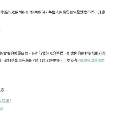
毒小臉的效果則約在2週內顯現。每個人的體質和恢復速度不同，具體
】
能夠實現的美麗目標。在術前做好充分準備，能讓你的療程更加順利與
們一起打造出最完美的V臉！想了解更多，可以參考
V臉療程改善臉型
文章：
大關鍵！
決定