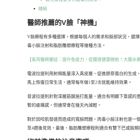
總結
醫師推薦的V臉「神機」
V臉療程有多種選擇，根據每個人的需求和臉部狀況，選
毒小臉注射和脂肪雕塑療程等幾種方法。
【吳芮醫師闡述：提升免疫力，從腸道健康開始！大腸水
電波拉提利用射頻能量深入真皮層，促進膠原蛋白的生成
馬上恢復日常生活，通常每年做1至2次就能維持效果。
音波拉提則針對深層筋膜施打能量，適合有明顯下垂感的患
暫的痠痛感，但通常會在幾天內減輕。
對於因咬肌發達而造成的寬臉問題，肉毒小臉注射也是一個
至4週後見效。最後，脂肪雕塑療程則適合有雙下巴或臉頰