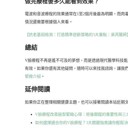
做完療程後多久能看到效果？
電波和音波療程的效果通常在1至2個月後最為明顯，而肉
情況還需要根據個人來看。
【抗老基因檢測：打造精準逆齡策略的3大重點｜吳芮醫師
總結
V臉療程不再是遙不可及的夢想，而是透過現代醫學科技
有效。如果你還有其他疑問，隨時可以來找我諮詢，讓我
緊緻介紹
。
延伸閱讀
如果你正在整理相關健康主題，也可以接著閱讀本站近期
V臉療程改善臉型緊緻心得：術後跟蹤的重要性與三
如何選擇適合你的V臉療程？3大關鍵指南讓你輕鬆