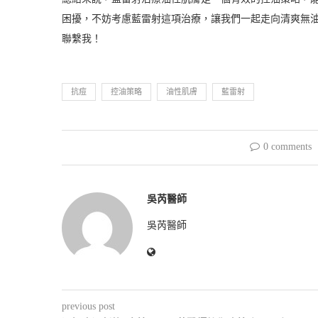
困擾，不妨考慮藍雷射這項治療，讓我們一起走向清爽無
聯繫我！
抗痘
控油策略
油性肌膚
藍雷射
0 comments
吳芮醫師
吳芮醫師
previous post