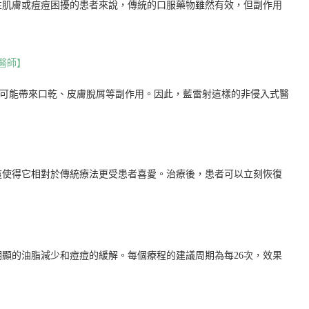
性肌膚或痘痘困擾的患者來說，傳統的口服藥物雖然有效，但副作用
醫師】
也可能帶來口乾、皮膚脫屑等副作用。因此，藍雷射這樣的非侵入式醫
這使得它相對於傳統療法更受患者喜愛。治療後，患者可以立刻恢復
顯的油脂減少和痘痘的緩解。每個療程的建議周期為每26次，效果