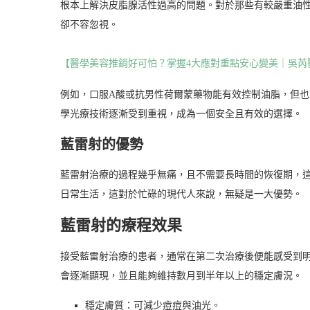
根本上解決皮脂腺活性過高的問題。對於那些有較嚴重油
卻不容忽視。
【醫學美容推銷好可怕？掌握4大應對重點安心變美｜吳芮
例如，口服A酸或抗男性荷爾蒙藥物能有效控制油脂，但
學光療技術逐漸受到重視，成為一個安全且有效的選擇。
藍雷射的優勢
藍雷射治療的過程幾乎無痛，且不需要長時間的恢復期，
日常生活，這對於忙碌的現代人來說，無疑是一大優勢。
藍雷射的療程效果
接受藍雷射治療的患者，通常在第二次治療後便能感受到明
會逐漸顯現，並且能夠維持數月到半年以上的穩定膚況。
穩定膚質：可減少痘痘與油光。