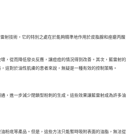
至450納米的雷射技術，它的特別之處在於能夠精準地作用於皮脂腺和痤瘡丙酸
。
破壞，從而降低發炎反應，讓痘痘的情況得到改善。其次，藍雷射的
泌，這對於油性肌膚的患者來說，無疑是一種有效的控制策略。
暢通，進一步減少閉鎖型粉刺的生成。這些效果讓藍雷射成為許多油
控油粉底等產品。但是，這些方法只能暫時吸附表面的油脂，無法從