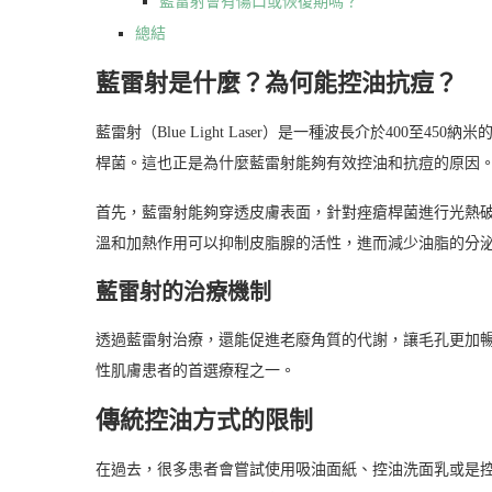
藍雷射會有傷口或恢復期嗎？
總結
藍雷射是什麼？為何能控油抗痘？
藍雷射（Blue Light Laser）是一種波長介於400
桿菌。這也正是為什麼藍雷射能夠有效控油和抗痘的原因
首先，藍雷射能夠穿透皮膚表面，針對痤瘡桿菌進行光熱
溫和加熱作用可以抑制皮脂腺的活性，進而減少油脂的分
藍雷射的治療機制
透過藍雷射治療，還能促進老廢角質的代謝，讓毛孔更加
性肌膚患者的首選療程之一。
傳統控油方式的限制
在過去，很多患者會嘗試使用吸油面紙、控油洗面乳或是