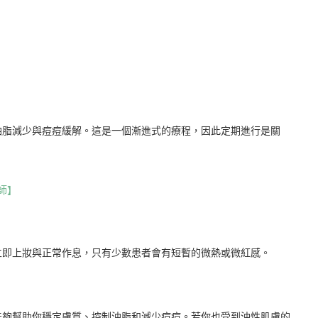
油脂減少與痘痘緩解。這是一個漸進式的療程，因此定期進行是關
師】
立即上妝與正常作息，只有少數患者會有短暫的微熱或微紅感。
能夠幫助你穩定膚質、控制油脂和減少痘痘。若你也受到油性肌膚的