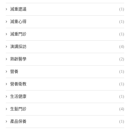
減重建議
(1)
減重心得
(1)
減重門診
(1)
演講採訪
(4)
熟齡醫學
(2)
營養
(1)
營養衛教
(1)
生活健康
(1)
生髮門診
(4)
產品保養
(1)