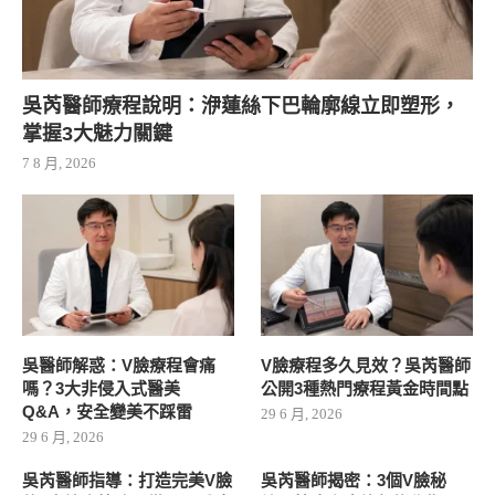
吳芮醫師療程說明：洢蓮絲下巴輪廓線立即塑形，
掌握3大魅力關鍵
7 8 月, 2026
吳醫師解惑：V臉療程會痛
V臉療程多久見效？吳芮醫師
嗎？3大非侵入式醫美
公開3種熱門療程黃金時間點
Q&A，安全變美不踩雷
29 6 月, 2026
29 6 月, 2026
吳芮醫師指導：打造完美V臉
吳芮醫師揭密：3個V臉秘