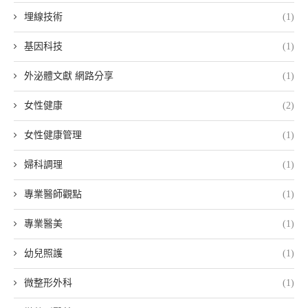
埋線技術
(1)
基因科技
(1)
外泌體文獻 網路分享
(1)
女性健康
(2)
女性健康管理
(1)
婦科調理
(1)
專業醫師觀點
(1)
專業醫美
(1)
幼兒照護
(1)
微整形外科
(1)