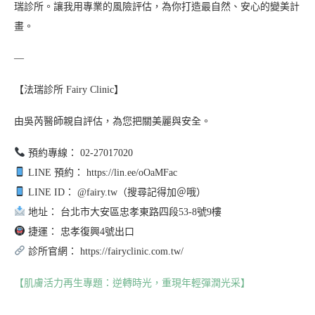
瑞診所。讓我用專業的風險評估，為你打造最自然、安心的變美計
畫。
—
【法瑞診所 Fairy Clinic】
由吳芮醫師親自評估，為您把關美麗與安全。
預約專線： 02-27017020
LINE 預約： https://lin.ee/oOaMFac
LINE ID： @fairy.tw（搜尋記得加＠哦）
地址： 台北市大安區忠孝東路四段53-8號9樓
捷運： 忠孝復興4號出口
診所官網： https://fairyclinic.com.tw/
【肌膚活力再生專題：逆轉時光，重現年輕彈潤光采】