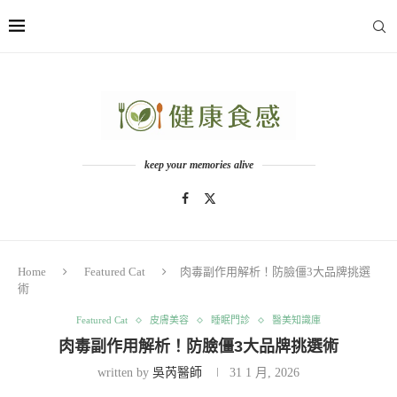
keep your memories alive
Home
Featured Cat
肉毒副作用解析！防臉僵3大品牌挑選
術
Featured Cat
皮膚美容
睡眠門診
醫美知識庫
肉毒副作用解析！防臉僵3大品牌挑選術
written by
吳芮醫師
31 1 月, 2026