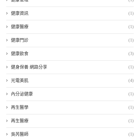
健康資訊
(1)
健康醫療
(1)
健康門診
(1)
健康飲食
(3)
健身保養 網路分享
(1)
光電美肌
(4)
內分泌健康
(1)
再生醫學
(1)
再生醫療
(1)
吳芮醫師
(1)