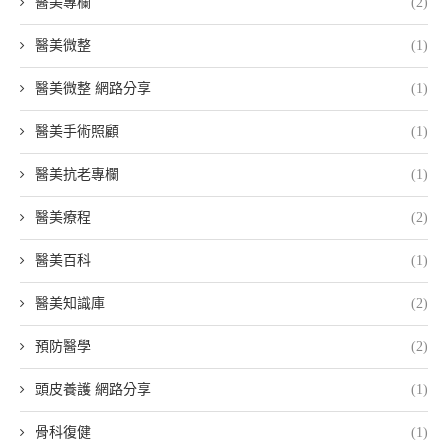
醫美專欄
(2)
醫美微整
(1)
醫美微整 網路分享
(1)
醫美手術照顧
(1)
醫美抗老專欄
(1)
醫美療程
(2)
醫美百科
(1)
醫美知識庫
(2)
預防醫學
(2)
頭皮養護 網路分享
(1)
骨科復健
(1)