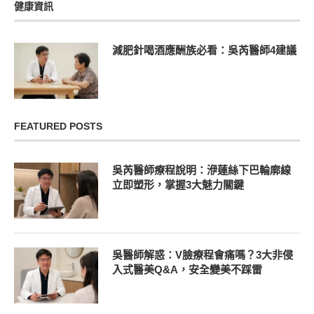
健康資訊
減肥針喝酒應酬族必看：吳芮醫師4建議
FEATURED POSTS
吳芮醫師療程說明：洢蓮絲下巴輪廓線
立即塑形，掌握3大魅力關鍵
吳醫師解惑：V臉療程會痛嗎？3大非侵
入式醫美Q&A，安全變美不踩雷