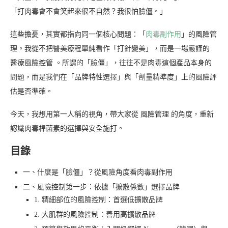
「打肉毒會不會笑起來很不自然？我很怕臉僵。」
這些擔憂，其實都指向同一個核心問題：「
肉毒副作用
」的風險管
理。我從不把醫美療程單純看作「打針變美」，而是一場嚴謹的
醫療風險控管 。所謂的「臉僵」，往往不是肉毒這個產品本身的
問題，而是我們在「品牌特性選擇」與「劑量精準度」上的風險評
估是否準確。
今天，我想用第一人稱的視角，帶大家從 風險管理 的角度，重新
認識肉毒桿菌素的選擇與安全施打。
目錄
一、什麼是「臉僵」？從風險角度看肉毒副作用
二、風險控制第一步：依據「擴散係數」選擇品牌
1. 精細部位的風險控制：首選低擴散品牌
2. 大肌群的風險控制：善用高擴散品牌