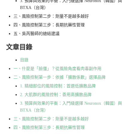
3. 預算與效果的平衡：入門級選擇 Neuronox（韓國）與
BTXA（台灣）
三、風險控制第二步：劑量不是越多越好
四、風險控制第三步：長期抗藥性管理
五、吳芮醫師的總結建議
文章目錄
目錄
一、什麼是「臉僵」？從風險角度看肉毒副作用
二、風險控制第一步：依據「擴散係數」選擇品牌
1. 精細部位的風險控制：首選低擴散品牌
2. 大肌群的風險控制：善用高擴散品牌
3. 預算與效果的平衡：入門級選擇 Neuronox（韓國）與
BTXA（台灣）
三、風險控制第二步：劑量不是越多越好
四、風險控制第三步：長期抗藥性管理