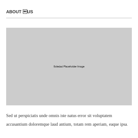
ABOUT US
Sed ut perspiciatis unde omnis iste natus error sit voluptatem
accusantium doloremque laud antium, totam rem aperiam, eaque ipsa.