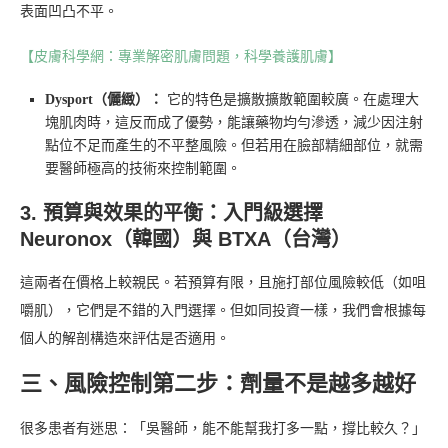
表面凹凸不平。
【皮膚科學網：專業解密肌膚問題，科學養護肌膚】
Dysport（儷緻）：
它的特色是擴散擴散範圍較廣。在處理大
塊肌肉時，這反而成了優勢，能讓藥物均勻滲透，減少因注射
點位不足而產生的不平整風險。但若用在臉部精細部位，就需
要醫師極高的技術來控制範圍。
3. 預算與效果的平衡：入門級選擇
Neuronox（韓國）與 BTXA（台灣）
這兩者在價格上較親民。若預算有限，且施打部位風險較低（如咀
嚼肌），它們是不錯的入門選擇。但如同投資一樣，我們會根據每
個人的解剖構造來評估是否適用。
三、風險控制第二步：劑量不是越多越好
很多患者有迷思：「吳醫師，能不能幫我打多一點，撐比較久？」