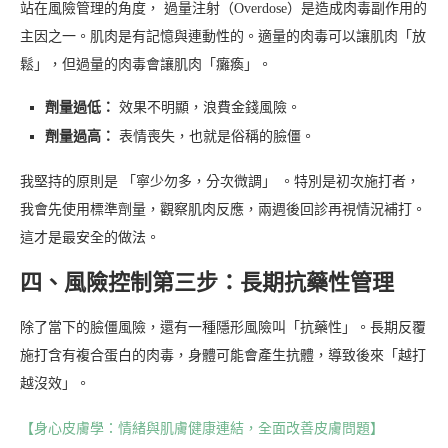
站在風險管理的角度， 過量注射（Overdose）是造成肉毒副作用的
主因之一。肌肉是有記憶與連動性的。適量的肉毒可以讓肌肉「放
鬆」，但過量的肉毒會讓肌肉「癱瘓」。
劑量過低：
效果不明顯，浪費金錢風險。
劑量過高：
表情喪失，也就是俗稱的臉僵。
我堅持的原則是 「寧少勿多，分次微調」 。特別是初次施打者，
我會先使用標準劑量，觀察肌肉反應，兩週後回診再視情況補打。
這才是最安全的做法。
四、風險控制第三步：長期抗藥性管理
除了當下的臉僵風險，還有一種隱形風險叫「抗藥性」。長期反覆
施打含有複合蛋白的肉毒，身體可能會產生抗體，導致後來「越打
越沒效」。
【身心皮膚學：情緒與肌膚健康連結，全面改善皮膚問題】