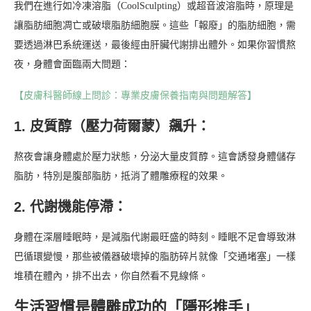
我們在進行如冷凍溶脂（CoolSculpting）或超音波溶脂時，原理是
讓脂肪細胞凋亡或破壞脂肪細胞膜。這些「報廢」的脂肪細胞，需
要透過淋巴系統運送，最後經由肝臟代謝排出體外。如果你習慣熬
夜，身體會面臨兩大問題：
【皮膚科醫師線上問診：專業皮膚保養指南與問題解答】
1. 皮質醇（壓力荷爾蒙）飆升：
熬夜會讓身體處於壓力狀態，分泌大量皮質醇。這會誘發身體儲存
脂肪，特別是腹部脂肪，抵消了體雕療程的效果。
2. 代謝機能停滯：
身體在深層睡眠時，是減脂代謝最旺盛的時刻。睡眠不足會導致淋
巴循環變慢，那些被儀器破壞掉的脂肪碎片就像「交通堵塞」一樣
堆積在體內，排不出去，你自然看不見線條。
生活習慣是體雕成功的「隱形推手」