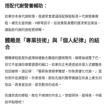
搭配代謝營養輔助：
如果你本身代謝較慢，我通常會建議搭配靜脈點滴＋代謝營養療
程。補充左旋肉鹼、B群等因子，這就像幫身體的運渣車加滿油，
讓脂肪代謝的過程更順暢。
體雕是「專業技術」與「個人紀律」的結
合
體雕療程能幫你處理掉運動也難瘦的腰側贅肉、蝴蝶袖或雙下巴，
但它不是讓你揮霍健康的藉口。如果你正考慮透過非侵入式體雕來
找回線條，請記得：「醫師負責精準雕塑，你負責優化代謝。」當
你把作息調整好，你會發現，那些先進的醫學儀器在你身上產生的
效益，將會是加倍、甚至數倍的成長。
別讓昂貴的療程，敗在不規律的作息上。想瘦得快、瘦得美，今晚
就早點睡吧！