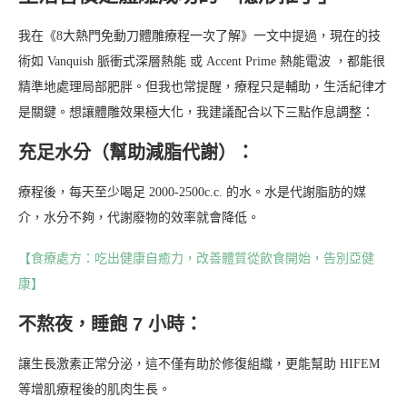
我在《8大熱門免動刀體雕療程一次了解》一文中提過，現在的技
術如 Vanquish 脈衝式深層熱能 或 Accent Prime 熱能電波 ，都能很
精準地處理局部肥胖。但我也常提醒，療程只是輔助，生活紀律才
是關鍵。想讓體雕效果極大化，我建議配合以下三點作息調整：
充足水分（幫助減脂代謝）：
療程後，每天至少喝足 2000-2500c.c. 的水。水是代謝脂肪的媒
介，水分不夠，代謝廢物的效率就會降低。
【食療處方：吃出健康自癒力，改善體質從飲食開始，告別亞健
康】
不熬夜，睡飽 7 小時：
讓生長激素正常分泌，這不僅有助於修復組織，更能幫助 HIFEM
等增肌療程後的肌肉生長。