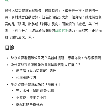
很多人以為體雕療程就像「修圖軟體」，儀器推一推、脂肪凍一
凍，身材就會自動變好。但我必須告訴大家一個真相：體雕儀器負
責的是「破壞」脂肪或「刺激」肌肉，而後續的「搬運」與「代
謝」，則百分之百取決於你身體的
減脂代謝
能力。而熬夜，正是扼
殺代謝的最大元兇。
目錄
熬夜會影響體雕效果嗎？吳醫師提醒：想瘦得快，作息很關鍵
為什麼熬夜會讓體雕效果與減脂代謝大打折扣？
皮質醇（壓力荷爾蒙）飆升
代謝機能停滯
生活習慣是體雕成功的「隱形推手」
充足水分（幫助減脂代謝）
不熬夜，睡飽 7 小時
搭配代謝營養輔助