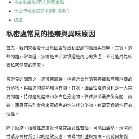
私密處護理的5大保養重點
什麼時候應該尋求醫師協助？
總結
私密處常見的搔癢與異味原因
首先，我們來看看什麼原因會導致私密處的搔癢與異味。其實，這
些問題非常普遍，無論是生活習慣還是內心的焦慮，都可能成為影
響私密健康的因素。
最常見的問題之一是黴菌感染，這通常會伴隨著搔癢和豆腐渣樣的
分泌物，與陰道的濕熱環境有關。其次，細菌性陰道炎也是一大常
見問題，特徵是魚腥味和灰白色分泌物，往往與菌叢失衡有關。再
者，滴蟲感染則會帶來黃綠色的泡沫狀分泌物，這需要透過性行為
傳播。
除了感染，接觸性皮膚炎也常常讓女性苦惱，可能由護墊、清潔劑
或緊身褲材質引起的過敏反應，會導致紅腫與搔癢。而荷爾蒙變