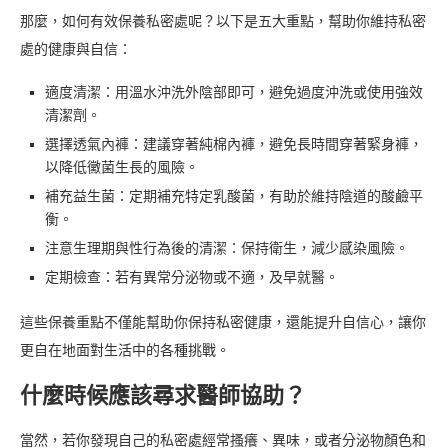
那麼，如何有效保養私密處呢？以下是五大重點，幫助你維持私密
處的健康與自信：
適度清潔：用溫水沖洗外陰部即可，避免過度沖洗或使用強效
清潔劑。
選擇透氣內褲：建議穿著純棉內褲，避免長時間穿著緊身褲，
以降低黴菌生長的風險。
補充益生菌：定期補充特定乳酸菌，有助於維持陰道的酸鹼平
衡。
注意生理期與性行為後的清潔：保持衛生，減少感染風險。
定期檢查：若有異常分泌物或不適，及早就醫。
這些保養重點不僅能幫助你保持私密健康，還能提升自信心，讓你
更自在地面對生活中的各種挑戰。
什麼時候應該尋求醫師協助？
當然，若你發現自己的私密處經常搔癢、異味，或者分泌物顏色和