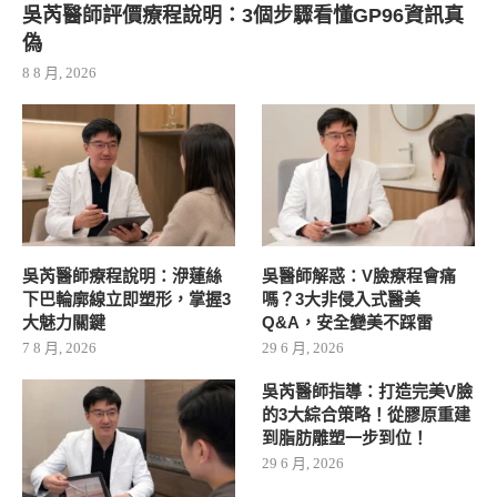
吳芮醫師評價療程說明：3個步驟看懂GP96資訊真
偽
8 8 月, 2026
吳芮醫師療程說明：洢蓮絲
吳醫師解惑：V臉療程會痛
下巴輪廓線立即塑形，掌握3
嗎？3大非侵入式醫美
大魅力關鍵
Q&A，安全變美不踩雷
7 8 月, 2026
29 6 月, 2026
吳芮醫師指導：打造完美V臉
的3大綜合策略！從膠原重建
到脂肪雕塑一步到位！
29 6 月, 2026