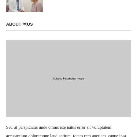
ABOUT US
Sed ut perspiciatis unde omnis iste natus error sit voluptatem
accusantium doloremque laud antium, totam rem aperiam, eaque ipsa.