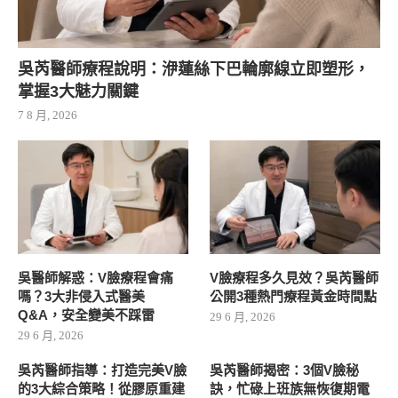
吳芮醫師療程說明：洢蓮絲下巴輪廓線立即塑形，
掌握3大魅力關鍵
7 8 月, 2026
吳醫師解惑：V臉療程會痛
V臉療程多久見效？吳芮醫師
嗎？3大非侵入式醫美
公開3種熱門療程黃金時間點
Q&A，安全變美不踩雷
29 6 月, 2026
29 6 月, 2026
吳芮醫師指導：打造完美V臉
吳芮醫師揭密：3個V臉秘
的3大綜合策略！從膠原重建
訣，忙碌上班族無恢復期電