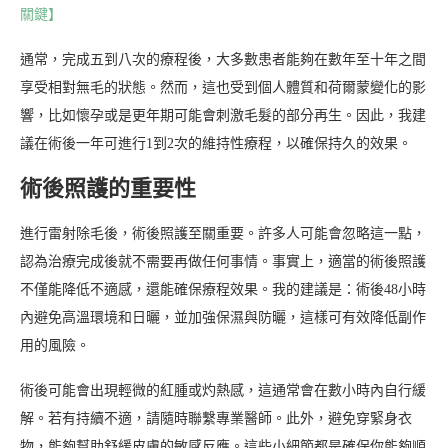
關鍵】
通常，完成五到八次的療程後，大多數患者能夠在數年至十年之間
享受相對無毛的狀態。然而，這也受到個人體質和荷爾蒙變化的影
響，比如懷孕或是更年期可能會刺激毛髮的部分再生。因此，我建
議在術後一年可進行1到2次的維持性療程，以確保持久的效果。
術後照護的重要性
進行雷射除毛後，術後照護至關重要。許多人可能會忽略這一點，
認為治療完成後就不需要再做任何事情。事實上，適當的術後照護
不僅能降低不適感，還能確保療程效果。我的建議是：術後48小時
內避免高溫環境和日曬，並加強保濕與防曬，這樣可有效降低副作
用的風險。
術後可能會出現輕微的紅腫或灼熱感，這通常會在數小時內自行緩
解。若有持續不適，請隨時聯繫專業醫師。此外，避免穿緊身衣
物，能夠幫助舒緩皮膚的敏感反應。這些小細節都是確保你能夠順