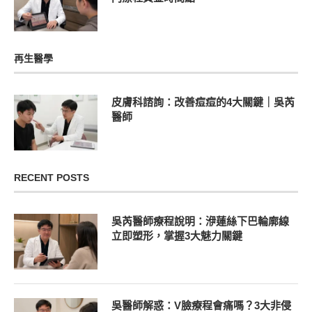
再生醫學
皮膚科諮詢：改善痘痘的4大關鍵｜吳芮
醫師
RECENT POSTS
吳芮醫師療程說明：洢蓮絲下巴輪廓線
立即塑形，掌握3大魅力關鍵
吳醫師解惑：V臉療程會痛嗎？3大非侵