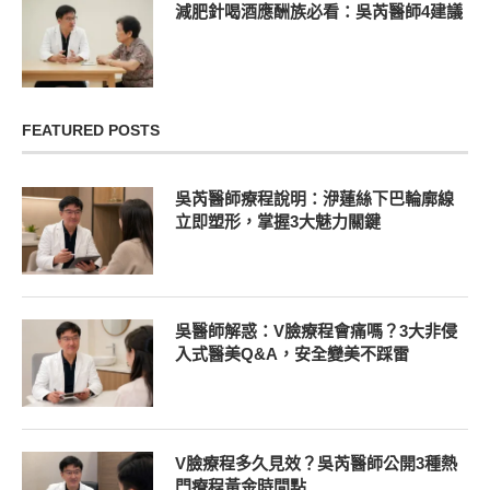
減肥針喝酒應酬族必看：吳芮醫師4建議
FEATURED POSTS
吳芮醫師療程說明：洢蓮絲下巴輪廓線
立即塑形，掌握3大魅力關鍵
吳醫師解惑：V臉療程會痛嗎？3大非侵
入式醫美Q&A，安全變美不踩雷
V臉療程多久見效？吳芮醫師公開3種熱
門療程黃金時間點