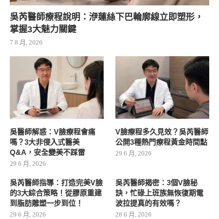
吳芮醫師療程說明：洢蓮絲下巴輪廓線立即塑形，
掌握3大魅力關鍵
7 8 月, 2026
吳醫師解惑：V臉療程會痛
V臉療程多久見效？吳芮醫師
嗎？3大非侵入式醫美
公開3種熱門療程黃金時間點
Q&A，安全變美不踩雷
29 6 月, 2026
29 6 月, 2026
吳芮醫師指導：打造完美V臉
吳芮醫師揭密：3個V臉秘
的3大綜合策略！從膠原重建
訣，忙碌上班族無恢復期電
到脂肪雕塑一步到位！
波拉提真的有效嗎？
29 6 月, 2026
28 6 月, 2026