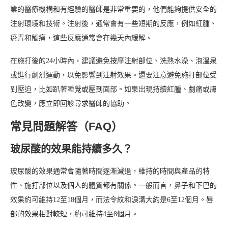
業的醫療機構和有經驗的醫師是非常重要的，他們能夠提供安全的
注射環境和技術。注射後，通常會有一些短期的反應，例如紅腫、
瘀青和觸痛，這些反應通常會在幾天內緩解。
在施打後的24小時內，建議避免按摩注射部位、洗熱水澡、泡溫泉
或進行劇烈運動，以免影響到注射效果。還要注意避免施打部位受
到壓迫，比如趴著睡覺或壓到面部。如果出現持續紅腫、劇痛或膚
色改變，應立即回診尋求醫師的協助。
常見問題解答（FAQ）
玻尿酸的效果能持續多久？
玻尿酸的效果通常會隨著時間逐漸減退，維持的時間與產品的特
性、施打部位以及個人的體質都有關係。一般而言，鼻子和下巴的
效果約可維持12至18個月，而法令紋和淚溝大約是6至12個月。唇
部的效果相對較短，約可維持4至8個月。