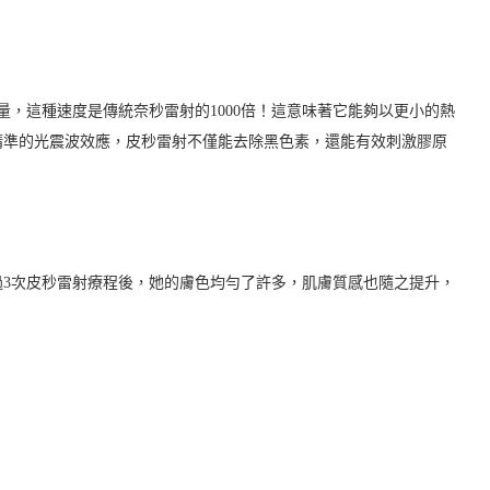
射能量，這種速度是傳統奈秒雷射的1000倍！這意味著它能夠以更小的熱
精準的光震波效應，皮秒雷射不僅能去除黑色素，還能有效刺激膠原
3次皮秒雷射療程後，她的膚色均勻了許多，肌膚質感也隨之提升，
。