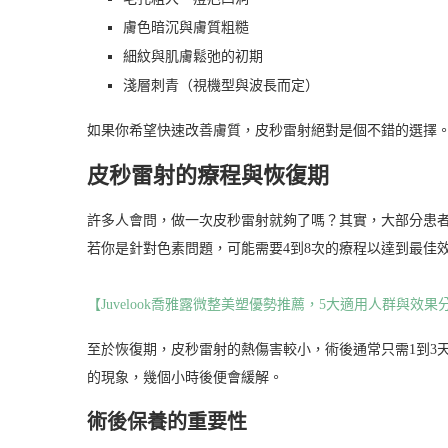
膚色暗沉與膚質粗糙
細紋與肌膚鬆弛的初期
淺層刺青（視機型與波長而定）
如果你希望快速改善膚質，皮秒雷射絕對是個不錯的選擇
皮秒雷射的療程與恢復期
許多人會問，做一次皮秒雷射就夠了嗎？其實，大部分患者
若你是針對色素問題，可能需要4到8次的療程以達到最佳
【Juvelook喬雅露微整美塑優勢推薦，5大適用人群與效果
至於恢復期，皮秒雷射的熱傷害較小，術後通常只需1到3
的現象，幾個小時後便會緩解。
術後保養的重要性