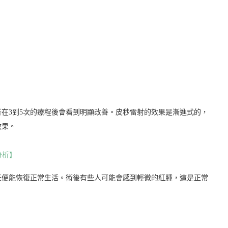
。
在3到5次的療程後會看到明顯改善。皮秒雷射的效果是漸進式的，
效果。
分析】
天便能恢復正常生活。術後有些人可能會感到輕微的紅腫，這是正常