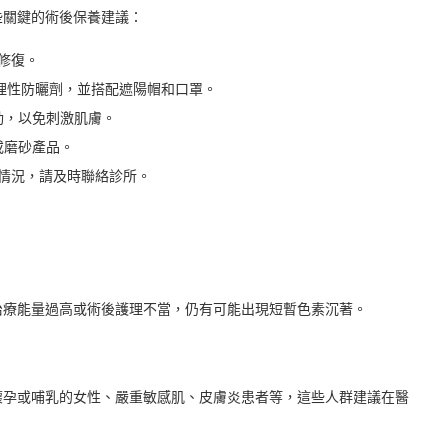
些關鍵的術後保養建議：
修復。
物理性防曬劑，並搭配遮陽帽和口罩。
動，以免刺激肌膚。
或磨砂產品。
情況，請及時聯絡診所。
治療能量過高或術後護理不當，仍有可能出現短暫色素沉著。
懷孕或哺乳的女性、嚴重敏感肌、皮膚炎患者等，這些人群建議在醫