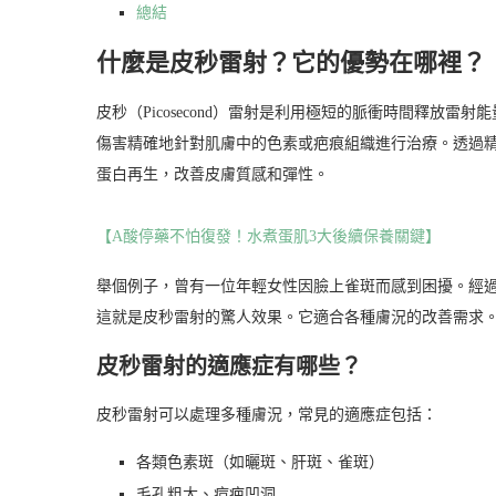
總結
什麼是皮秒雷射？它的優勢在哪裡？
皮秒（Picosecond）雷射是利用極短的脈衝時間釋放雷
傷害精確地針對肌膚中的色素或疤痕組織進行治療。透過
蛋白再生，改善皮膚質感和彈性。
【A酸停藥不怕復發！水煮蛋肌3大後續保養關鍵】
舉個例子，曾有一位年輕女性因臉上雀斑而感到困擾。經過
這就是皮秒雷射的驚人效果。它適合各種膚況的改善需求
皮秒雷射的適應症有哪些？
皮秒雷射可以處理多種膚況，常見的適應症包括：
各類色素斑（如曬斑、肝斑、雀斑）
毛孔粗大、痘疤凹洞