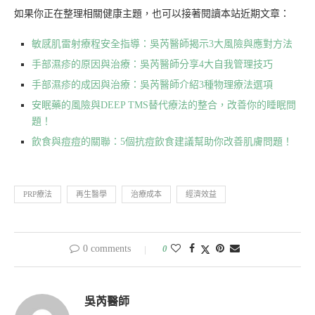
如果你正在整理相關健康主題，也可以接著閱讀本站近期文章：
敏感肌雷射療程安全指導：吳芮醫師揭示3大風險與應對方法
手部濕疹的原因與治療：吳芮醫師分享4大自我管理技巧
手部濕疹的成因與治療：吳芮醫師介紹3種物理療法選項
安眠藥的風險與DEEP TMS替代療法的整合，改善你的睡眠問
題！
飲食與痘痘的關聯：5個抗痘飲食建議幫助你改善肌膚問題！
PRP療法
再生醫學
治療成本
經濟效益
0 comments
0
吳芮醫師