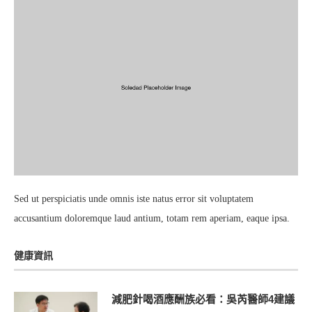
Sed ut perspiciatis unde omnis iste natus error sit voluptatem
accusantium doloremque laud antium, totam rem aperiam, eaque ipsa.
健康資訊
減肥針喝酒應酬族必看：吳芮醫師4建議