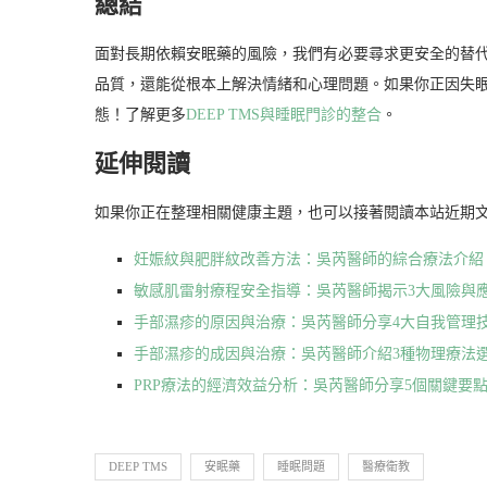
總結
面對長期依賴安眠藥的風險，我們有必要尋求更安全的替代方
品質，還能從根本上解決情緒和心理問題。如果你正因失
態！了解更多
DEEP TMS與睡眠門診的整合
。
延伸閱讀
如果你正在整理相關健康主題，也可以接著閱讀本站近期
妊娠紋與肥胖紋改善方法：吳芮醫師的綜合療法介紹
敏感肌雷射療程安全指導：吳芮醫師揭示3大風險與
手部濕疹的原因與治療：吳芮醫師分享4大自我管理
手部濕疹的成因與治療：吳芮醫師介紹3種物理療法
PRP療法的經濟效益分析：吳芮醫師分享5個關鍵要
DEEP TMS
安眠藥
睡眠問題
醫療衛教