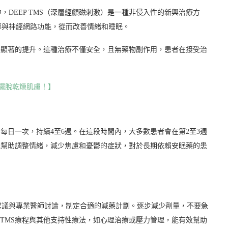
DEEP TMS（深層經顱磁刺激）是一種非侵入性的新興治療方
導與神經網路功能，從而改善情緒和睡眠。
上有顯著的提升。這種治療不僅安全，且無藥物副作用，患者在接受治
擺脫乾燥肌膚！】
議為每日一次，持續4至6週。在這段時間內，大多數患者會在第2至3週
還能幫助調整情緒，減少焦慮和憂鬱的症狀，對於長期依賴安眠藥的患
建議與專業醫師討論，制定合適的減藥計劃。逐步減少劑量，不要急
 TMS療程與其他支持性療法，如心理治療或壓力管理，能有效幫助