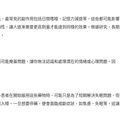
先，最常見的副作用包括日間嗜睡、記憶力減退等，這些都可能影響
賴性，讓人逐漸需要更高劑量才能達到同樣的效果。根據研究，長期
%。
而可能掩蓋問題，讓你無法認識和處理潛在的情緒或心理問題。因
多患者在開始服用這些藥物時，可能只是為了短期解決失眠問題，但
然入睡。一旦想要停藥，便會面臨戒斷症狀，如焦慮、失眠等，這讓