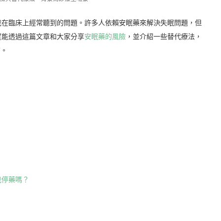
我在臨床上經常聽到的問題。許多人依賴安眠藥來解決失眠問題，但
望能透過這篇文章和大家分享
安眠藥的風險
，並介紹一些替代療法，
質。
我停藥嗎？