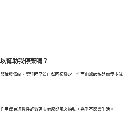
可以幫助我停藥嗎？
腦部節律與情緒，讓睡眠品質自然回復穩定，進而由醫師協助你逐步減
常見副作用僅為短暫性輕微頭皮麻感或肌肉抽動，幾乎不影響生活。