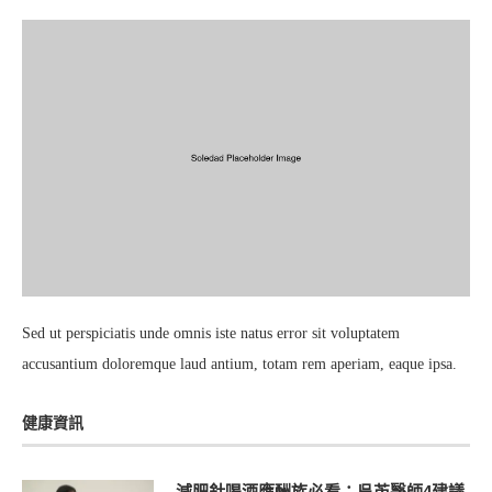
Sed ut perspiciatis unde omnis iste natus error sit voluptatem
accusantium doloremque laud antium, totam rem aperiam, eaque ipsa.
健康資訊
減肥針喝酒應酬族必看：吳芮醫師4建議