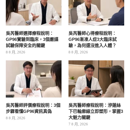
吳芮醫師選擇療程說明：
吳芮醫師心得療程說明：
GP96實驗到臨床，3個嚴謹
GP96漸凍人症3大臨床試
試驗保障安全的關鍵
驗，為何還沒進入人體？
8 8 月, 2026
8 8 月, 2026
吳芮醫師評價療程說明：3個
吳芮醫師療程說明：洢蓮絲
步驟看懂GP96資訊真偽
下巴輪廓線立即塑形，掌握3
大魅力關鍵
8 8 月, 2026
7 8 月, 2026