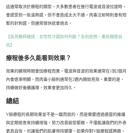
這通常取決於療程的類型。大多數患者在進行電波或音波拉提時，
會感受到一些溫熱感，但不會造成太大不適。肉毒注射時則會有短
暫的針刺感，但通常很快就會過去。
【吳芮醫師親授：女性性冷感如何判斷？告別迷惘，重拾親密自
信】
療程後多久能看到效果？
效果的顯現時間會因療程而異。電波與音波的效果通常在1到2個月
內會逐漸明顯，而肉毒小臉則通常在2週內開始見效。重要的是，
持續做好後續護理，效果會更加持久。
總結
V臉療程的長期效果並不是一蹴而就的，而是需要透過適當的維護
與定期檢查來持續增強。努力改善臉型緊緻，不僅能讓我們的外表
更具自信，也讓我們的肌膚保持健康。如果你對V臉療程感興趣，