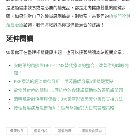
是透過健康飲食或是必要的補充品，都是走向健康髮量的關鍵步
驟。如果你對自己的髮量感到擔憂，別猶豫，來我們的
植髮門診與
落髮治療
諮詢，我們將竭誠為你提供最適合的建議！
延伸閱讀
如果你正在整理相關健康主題，也可以接著閱讀本站近期文章：
安眠藥的風險與DEEP TMS替代療法的整合，改善你的睡眠問
題！
PRP療法的經濟效益分析：吳芮醫師分享5個關鍵要點
飲食與痘痘的關聯：5個抗痘飲食建議幫助你改善肌膚問題！
酒糟肌雷射治療與保養：3大家庭影響因素分析與支持方法
慢性腎臟病及洗腎預防：吳芮醫師的3大日常管理策略
健康飲食
植髮門診
落髮治療
護髮飲食禁忌