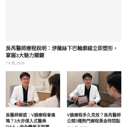
吳芮醫師療程說明：洢蓮絲下巴輪廓線立即塑形，
掌握3大魅力關鍵
7 8 月, 2026
吳醫師解惑：V臉療程會痛
V臉療程多久見效？吳芮醫師
嗎？3大非侵入式醫美
公開3種熱門療程黃金時間點
Q&A，安全變美不踩雷