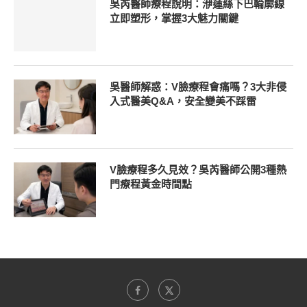
吳芮醫師療程說明：洢蓮絲下巴輪廓線
立即塑形，掌握3大魅力關鍵
吳醫師解惑：V臉療程會痛嗎？3大非侵
入式醫美Q&A，安全變美不踩雷
V臉療程多久見效？吳芮醫師公開3種熱
門療程黃金時間點