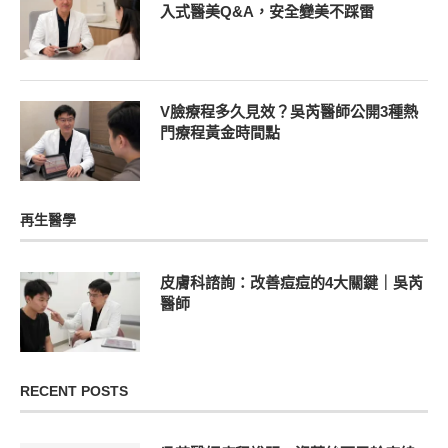
入式醫美Q&A，安全變美不踩雷
V臉療程多久見效？吳芮醫師公開3種熱
門療程黃金時間點
再生醫學
皮膚科諮詢：改善痘痘的4大關鍵｜吳芮
醫師
RECENT POSTS