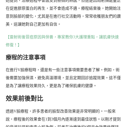
她提到，治療過程中會感受到些微的熱感，但這是因為射頻能量正
在促進膠原蛋白的再生，並不會造成不適。療程結束後，她開始注
意到臉部的變化，尤其是在進行社交活動時，常常收穫朋友們的讚
美，這讓她對自己更加有自信。
【雷射術後冒痘原因與保養，專家教你3大護理重點，讓肌膚快速
修復！】
療程的注意事項
在進行V臉療程時，還是有一些注意事項需要患者了解。例如，術
後需要加強保濕，避免高溫環境，並且定期回診追蹤效果。這不僅
是為了讓療程效果持久，更是為了確保肌膚的健康。
效果前後對比
透過V臉療程，許多患者的臉型改善效果是非常明顯的。一般來
說，療程後的效果會在1到3個月內逐漸達到最佳狀態。以剛才提到