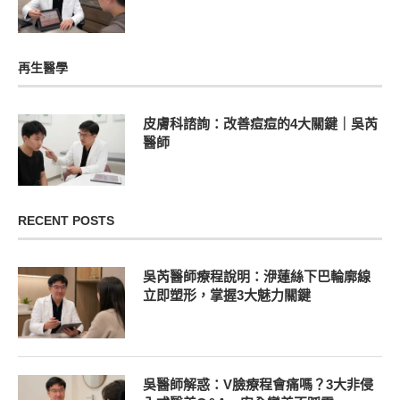
再生醫學
皮膚科諮詢：改善痘痘的4大關鍵｜吳芮
醫師
RECENT POSTS
吳芮醫師療程說明：洢蓮絲下巴輪廓線
立即塑形，掌握3大魅力關鍵
吳醫師解惑：V臉療程會痛嗎？3大非侵