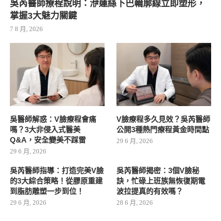
吳芮醫師療程說明：洢蓮絲下巴輪廓線立即塑形，
掌握3大魅力關鍵
7 8 月, 2026
吳醫師解惑：V臉療程會痛
V臉療程多久見效？吳芮醫師
嗎？3大非侵入式醫美
公開3種熱門療程黃金時間點
Q&A，安全變美不踩雷
29 6 月, 2026
29 6 月, 2026
吳芮醫師指導：打造完美V臉
吳芮醫師揭密：3個V臉秘
的3大綜合策略！從膠原重建
訣，忙碌上班族無恢復期電
到脂肪雕塑一步到位！
波拉提真的有效嗎？
29 6 月, 2026
28 6 月, 2026