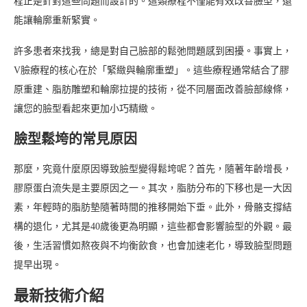
程正是針對這些問題而設計的。這類療程不僅能有效改善臉型，還
能讓輪廓重新緊實。
許多患者來找我，總是對自己臉部的鬆弛問題感到困擾。事實上，
V臉療程的核心在於「緊緻與輪廓重塑」。這些療程通常結合了膠
原重建、脂肪雕塑和輪廓拉提的技術，從不同層面改善臉部線條，
讓您的臉型看起來更加小巧精緻。
臉型鬆垮的常見原因
那麼，究竟什麼原因導致臉型變得鬆垮呢？首先，隨著年齡增長，
膠原蛋白流失是主要原因之一。其次，脂肪分布的下移也是一大因
素，年輕時的脂肪墊隨著時間的推移開始下垂。此外，骨骼支撐結
構的退化，尤其是40歲後更為明顯，這些都會影響臉型的外觀。最
後，生活習慣如熬夜與不均衡飲食，也會加速老化，導致臉型問題
提早出現。
最新技術介紹