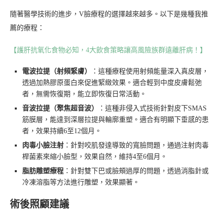
隨著醫學技術的進步，V臉療程的選擇越來越多。以下是幾種我推
薦的療程：
【護肝抗氧化食物必知，4大飲食策略讓高風險族群遠離肝病！】
電波拉提（射頻緊膚）
：這種療程使用射頻能量深入真皮層，
透過加熱膠原蛋白來促進緊緻效果。適合輕到中度皮膚鬆弛
者，無需恢復期，能立即恢復日常活動。
音波拉提（聚焦超音波）
：這種非侵入式技術針對皮下SMAS
筋膜層，能達到深層拉提與輪廓重塑。適合有明顯下垂感的患
者，效果持續6至12個月。
肉毒小臉注射
：針對咬肌發達導致的寬臉問題，通過注射肉毒
桿菌素來縮小臉型，效果自然，維持4至6個月。
脂肪雕塑療程
：針對雙下巴或臉頰過厚的問題，透過消脂針或
冷凍溶脂等方法進行雕塑，效果顯著。
術後照顧建議