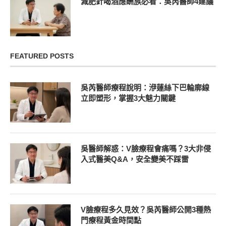
減肥針喝酒應酬族必看：吳芮醫師4建議
FEATURED POSTS
吳芮醫師療程說明：洢蓮絲下巴輪廓線
立即塑形，掌握3大魅力關鍵
吳醫師解惑：V臉療程會痛嗎？3大非侵
入式醫美Q&A，安全變美不踩雷
V臉療程多久見效？吳芮醫師公開3種熱
門療程黃金時間點