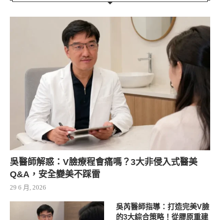
吳醫師解惑：V臉療程會痛嗎？3大非侵入式醫美
Q&A，安全變美不踩雷
29 6 月, 2026
吳芮醫師指導：打造完美V臉
的3大綜合策略！從膠原重建