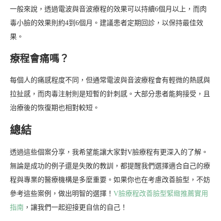
一般來說，透過電波與音波療程的效果可以持續6個月以上，而肉
毒小臉的效果則約4到6個月。建議患者定期回診，以保持最佳效
果。
療程會痛嗎？
每個人的痛感程度不同，但通常電波與音波療程會有輕微的熱感與
拉扯感，而肉毒注射則是短暫的針刺感。大部分患者能夠接受，且
治療後的恢復期也相對較短。
總結
透過這些個案分享，我希望能讓大家對V臉療程有更深入的了解。
無論是成功的例子還是失敗的教訓，都提醒我們選擇適合自己的療
程與專業的醫療機構是多麼重要。如果你也在考慮改善臉型，不妨
參考這些案例，做出明智的選擇！
V臉療程改善臉型緊緻推薦實用
指南
，讓我們一起迎接更自信的自己！