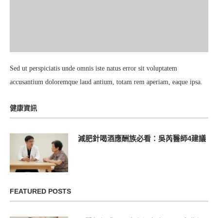
Sed ut perspiciatis unde omnis iste natus error sit voluptatem
accusantium doloremque laud antium, totam rem aperiam, eaque ipsa.
健康資訊
減肥針喝酒應酬族必看：吳芮醫師4建議
FEATURED POSTS