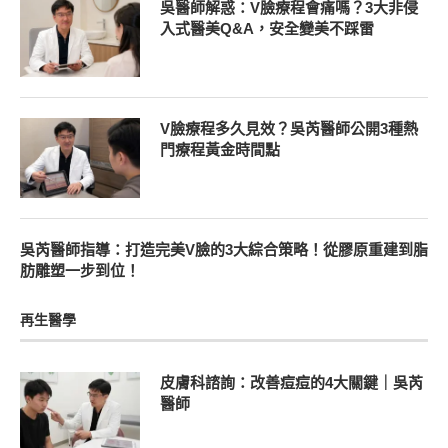
吳醫師解惑：V臉療程會痛嗎？3大非侵
入式醫美Q&A，安全變美不踩雷
V臉療程多久見效？吳芮醫師公開3種熱
門療程黃金時間點
吳芮醫師指導：打造完美V臉的3大綜合策略！從膠原重建到脂
肪雕塑一步到位！
再生醫學
皮膚科諮詢：改善痘痘的4大關鍵｜吳芮
醫師