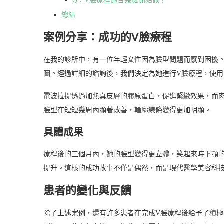
Q：V臉療程適合幾歲開始做？
總結
案例分享：成功的V臉療程
在我的診所中，有一位年輕女性因為臉型問題而感到困擾
圖。經過詳細的諮詢後，我們決定為她進行V臉療程，使
電波拉提透過加熱真皮層的膠原蛋白，促進緊緻效果，而
臉型在短短幾周內顯著改善，輪廓線條變得更加明顯。
具體成果
療程後的三個月內，她的臉型變得更立體，笑起來時下顎
提升。這樣的成功故事不僅是偶然，而是現代醫學美容科
患者的變化與反饋
除了上述案例，還有許多患者在完成V臉療程後給予了積