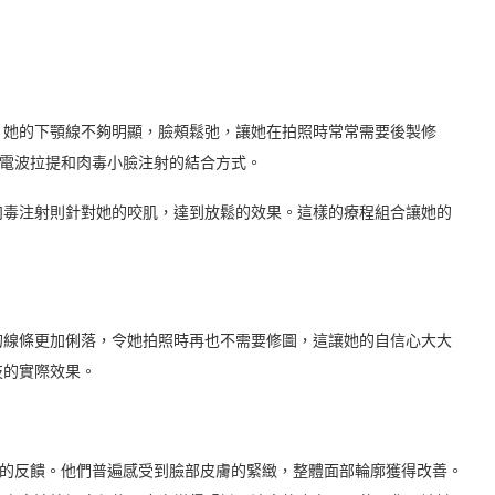
。她的下顎線不夠明顯，臉頰鬆弛，讓她在拍照時常常需要後製修
用電波拉提和肉毒小臉注射的結合方式。
肉毒注射則針對她的咬肌，達到放鬆的效果。這樣的療程組合讓她的
的線條更加俐落，令她拍照時再也不需要修圖，這讓她的自信心大大
技的實際效果。
極的反饋。他們普遍感受到臉部皮膚的緊緻，整體面部輪廓獲得改善。