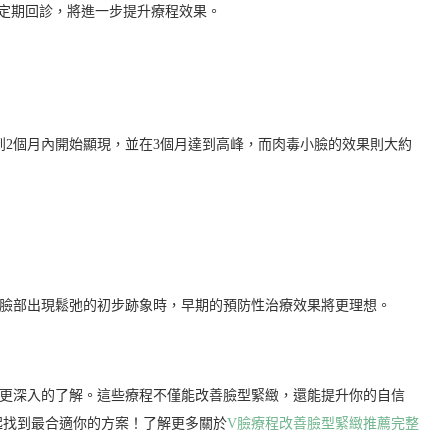
定期回診，將進一步提升療程效果。
到2個月內開始顯現，並在3個月達到高峰，而肉毒小臉的效果則大約
到臉部出現鬆弛的初步跡象時，早期的預防性治療效果將更理想。
有更深入的了解。這些療程不僅能改善臉型緊緻，還能提升你的自信
起找到最合適你的方案！了解更多關於
V臉療程改善臉型緊緻推薦完整