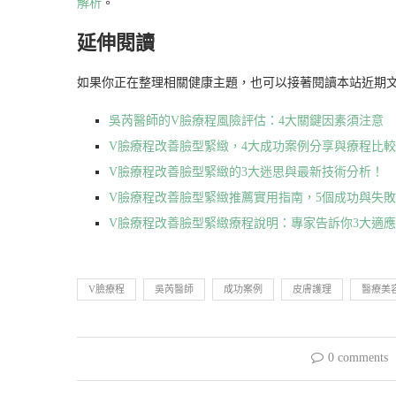
解析
。
延伸閱讀
如果你正在整理相關健康主題，也可以接著閱讀本站近期
吳芮醫師的V臉療程風險評估：4大關鍵因素須注意
V臉療程改善臉型緊緻，4大成功案例分享與療程比較
V臉療程改善臉型緊緻的3大迷思與最新技術分析！
V臉療程改善臉型緊緻推薦實用指南，5個成功與失
V臉療程改善臉型緊緻療程說明：專家告訴你3大適
V臉療程
吳芮醫師
成功案例
皮膚護理
醫療美
0 comments