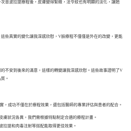
一次音波拉提療程後，皮膚變得緊緻，法令紋也有明顯的淡化，讓她
。這些真實的變化讓我深感欣慰，V臉療程不僅僅是外在的改變，更能
初的不安到後來的滿意，這樣的轉變讓我深感欣慰。這些故事證明了V
品質。
其實，成功不僅在於療程效果，還包括醫師的專業評估與患者的配合。
皮膚狀況各異，我們需根據特點制定合適的療程計畫。
波拉提和肉毒注射等搭配能取得更佳效果。